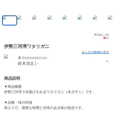
本日あと 4点
65
伊勢三河湾ワタリガニ
みんなの投稿を見る
愛知県知多郡阿久比町
鈴木項太 | -
商品説明
▼商品概要
伊勢三河湾で水揚げされるワタリガニ（本ガザミ）です。
▼品種・味の特徴
身入り◎、濃厚な味噌と甘味のある味が絶品です。