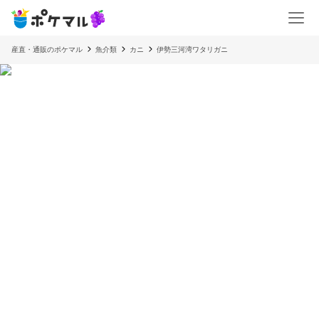
産直・通販のポケマル
魚介類
カニ
伊勢三河湾ワタリガニ