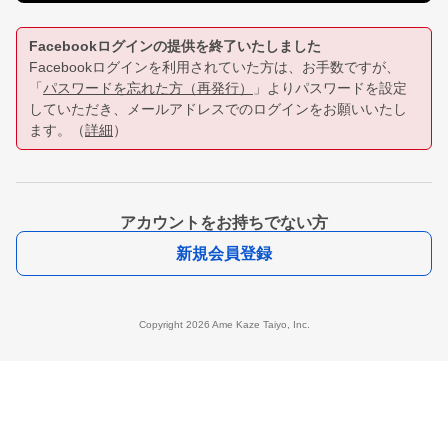
Facebookログインの提供を終了いたしました
Facebookログインを利用されていた方は、お手数ですが、
「
パスワードを忘れた方（再発行）
」よりパスワードを設定
していただき、メールアドレスでのログインをお願いいたし
ます。（
詳細
）
アカウントをお持ちでない方
新規会員登録
Copyright 2026 Ame Kaze Taiyo, Inc.