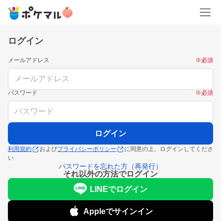
ログイン
メールアドレス
※必須
パスワード
※必須
ログイン
利用規約
および
プライバシーポリシー
に同意の上、
ログインしてくださ
い
パスワードを忘れた方（再発行）
それ以外の方法でログイン
LINEでログイン
Appleでサインイン