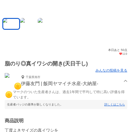
本日あと 50点
119
脂のり◎真イワシの開き(天日干し)
みんなの投稿を見る
千葉県旭市
伊藤友門 | 飯岡ヤマイチ水産-大納屋-
マークのついた生産者さんは、過去1年間で平均して特に高い評価を得
ています。
生産者バッジの基準が新しくなりました。
詳しくはこちら
商品説明
丁度よきサイズの真イワシを