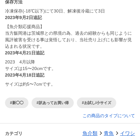
保存方法
冷凍保存(-18℃以下)にて30日、解凍後冷蔵にて3日
2023年9月2日追記
【魚介類応援商品】
当方飯岡港は茨城県との県境の為、過去の経験からも同じように
風評被害を受ける事は覚悟しており、当社売り上げにも影響が見
込まれる状況です。
2023年4月21日追記
2023 4月以降
サイズは15〜20cmです。
2023年4月18日追記
サイズは約5〜7cmです。
#新◯◯
#訳あってお買い得
#お試し/小サイズ
この商品のタイプについて
魚介類
青魚
イワシ
カテゴリ