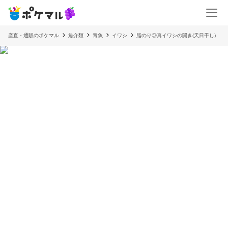
産直・通販のポケマル
魚介類
青魚
イワシ
脂のり◎真イワシの開き(天日干し)