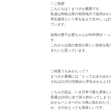
〇ご挨拶
こんにちは！まつさか農園です。
私達は和歌山県の有田地方で温州みか
草生栽培という草をあえて生やしっぱ
ています。
祖母の豊子お婆ちゃんが50年間ず～
す。
これからは孫の進也が新しい技術を取
きたいと思っています。
〇特選うちみかんって？
まつさか農園には「とっておきのみか
それは11月の完熟ゆら早生みかんと1
こちらの品は、いま日本で最も美味し
普通は10月に全て採り終わってしまう
みかんハンターのヒヨ鳥に狙われたり
が、その分とっても美味しいです。