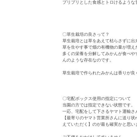
プリプリとした食感とトロけるような
〇草生栽培の良さって？
草生栽培とは草をあえて枯らさずに出
草を生やす事で畑の有機物の量が増え
多くの栄養を分解してみかんが食べや
んのような存在なのです。
草生栽培で作られたみかんは香りが良
〇宅配ボックス使用の指定について
当園の方では指定できない状態です。
一応、宅配をして下さるヤマト運輸さ
【最寄りのヤマト営業所さんに送り状
えていただく】のが最も確実かと思い