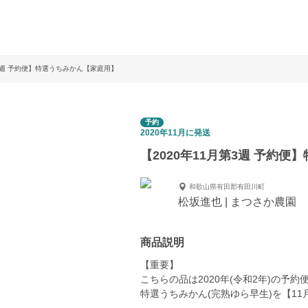
第3週 予約便】特選うちみかん【家庭用】
予約
2020年11月に発送
【2020年11月第3週 予約
和歌山県有田郡有田川町
松坂進也 | まつさか農園
商品説明
【重要】
こちらの品は2020年(令和2年)の予約
特選うちみかん(完熟ゆら早生)を【1