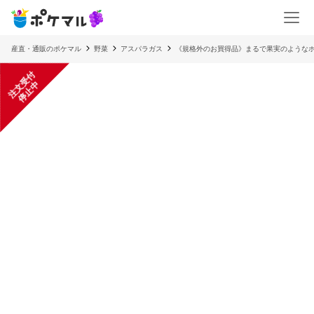
産直・通販のポケマル
野菜
アスパラガス
《規格外のお買得品》まるで果実のような
注
文
受
付
停
止
中