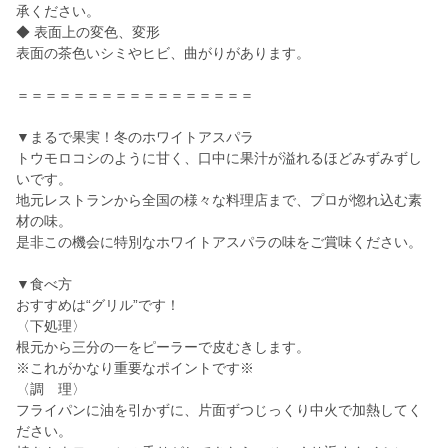
承ください。
◆ 表面上の変色、変形
表面の茶色いシミやヒビ、曲がりがあります。
＝＝＝＝＝＝＝＝＝＝＝＝＝＝＝＝＝
▼まるで果実！冬のホワイトアスパラ
トウモロコシのように甘く、口中に果汁が溢れるほどみずみずし
いです。
地元レストランから全国の様々な料理店まで、プロが惚れ込む素
材の味。
是非この機会に特別なホワイトアスパラの味をご賞味ください。
▼食べ方
おすすめは“グリル”です！
〈下処理〉
根元から三分の一をピーラーで皮むきします。
※これがかなり重要なポイントです※
〈調 理〉
フライパンに油を引かずに、片面ずつじっくり中火で加熱してく
ださい。