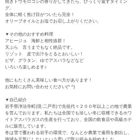
焼きトウモロコシの香りがしてきたら、ひっくり返すタイミン
グ。
全体に軽く焦げ目がついたら完全！
オリーブオイルとお塩でお召し上がりください。
▼その他のおすすめ料理
アヒージョ 海鮮と相性抜群！
天ぷら 言うまでもなく絶品です。
リゾット 皮で出汁をとるとおいしい！
ピザ、グラタン、ゆでアスパラなどなど
いろいろ楽しめます♪
他にもたくさん美味しい食べ方があります！
お気軽にお問い合わせください(^ ^)
▼自己紹介
岩手県浄法寺町(現:二戸市)で先祖代々２００年以上この地で農業
を営んでおります。私たちは全国でも珍しい冬に収穫できるホワ
イトアスパラガスの生産を行っており、全国の飲食店や高級ホテ
ルに販売しています。
冬は雪で覆われる岩手の環境で、なんとか農業で雇用を創出し、
地域を元気にしたいという思いで取り組みを始めました。