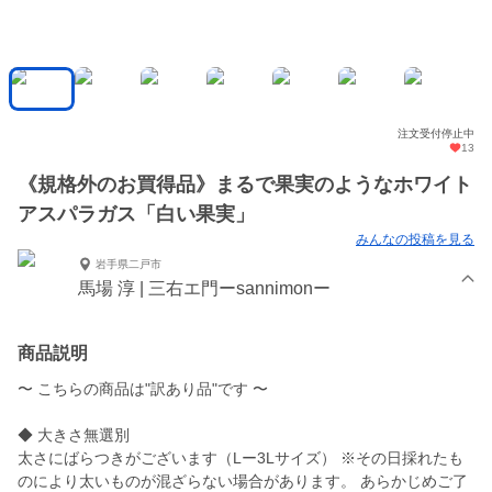
注文受付停止中
13
《規格外のお買得品》まるで果実のようなホワイト
アスパラガス「白い果実」
みんなの投稿を見る
岩手県二戸市
馬場 淳 | 三右エ門ーsannimonー
商品説明
〜 こちらの商品は"訳あり品"です 〜
◆ 大きさ無選別
太さにばらつきがございます（Lー3Lサイズ） ※その日採れたも
のにより太いものが混ざらない場合があります。 あらかじめご了