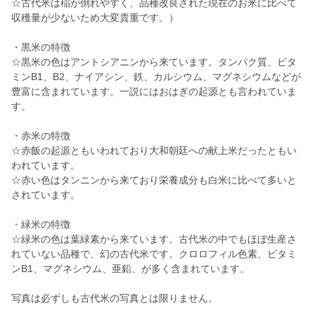
☆古代米は稲が倒れやすく、品種改良された現在のお米に比べて
収穫量が少ないため大変貴重です。）
・黒米の特徴
☆黒米の色はアントシアニンから来ています。タンパク質、ビタ
ミンB1、B2、ナイアシン、鉄、カルシウム、マグネシウムなどが
豊富に含まれています。一説にはおはぎの起源とも言われていま
す。
・赤米の特徴
☆赤飯の起源ともいわれており大和朝廷への献上米だったともい
われています。
☆赤い色はタンニンから来ており栄養成分も白米に比べて多いと
されています。
・緑米の特徴
☆緑米の色は葉緑素から来ています。古代米の中でもほぼ生産さ
れていない品種で、幻の古代米です。クロロフィル色素、ビタミ
ンB1、マグネシウム、亜鉛、が多く含まれています。
写真は必ずしも古代米の写真とは限りません。