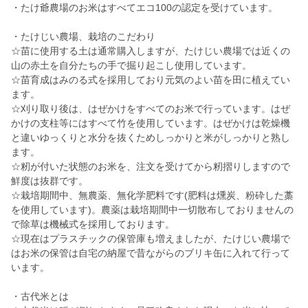
・たけ爺農場のお米はすべてエコ100の認定を受けています。
・たけじい農場、栽培のこだわり
☆苗に使用する土は通常購入しますが、たけじい農場では近くの
山の赤土を自分たちの手で掘り起こし使用しています。
☆苗育成はみのる式を採用しており元気のよい苗を田に植えてい
ます。
☆刈り取り後は、はぜかけをすべてのお米で行っています。はぜ
かけの支柱等にはすべて竹を使用しています。はぜかけは乾燥機
と違いゆっくりと水分を抜くためしっかりと米がしっかりと熟し
ます。
☆籾が付いた状態のお米を、注文を受けてから籾摺りしますので
鮮度は抜群です。
☆栽培期間中、無農薬、無化学肥料です(肥料は燻炭、粉砕した藁
を使用しています)。農薬は栽培期間中一切散布しておりませんの
で除草は機械式を採用しております。
☆現在はプラスチックの保管庫も増えましたが、たけじい農場で
はお米の保管は自宅の納屋で昔ながらのブリキ缶に入れて行って
います。
・古代米とは