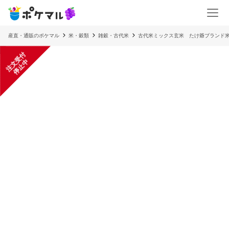
産直・通販のポケマル
米・穀類
雑穀・古代米
古代米ミックス玄米 たけ爺ブランド
注
文
受
付
停
止
中