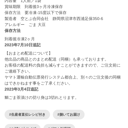
内容量 1人前／1袋
賞味期限 到着後3ヶ月冷凍保存
保存方法 要冷凍-15度以下で保存
製造者 空とぶ合同会社 静岡県沼津市西浦足保350-6
アレルギー ごま 大豆
保存方法
到着後冷凍2ヶ月
2023年7月10日追記
【おまとめ配送について】
他出品の商品とのまとめ配送（同梱）も承っております。
お客様の配送料の負担も減らすことができますので、ご注文前に
ご連絡下さい。
ヤマト運輸自動伝票発行システム都合上、別々のご注文後の同梱
はできかねます事をご了承ください。
2023年3月4日追記
鯛ごま茶漬けの切り身は3切れとります。
#生産者直伝レシピ付き
#捌いてお届け