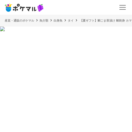
産直・通販のポケマル
魚介類
白身魚
タイ
【夏ギフト】鯛ごま茶漬け 鯛刺身 カ