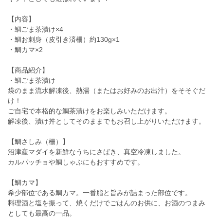
【内容】
・鯛ごま茶漬け×4
・鯛お刺身（皮引き済柵）約130g×1
・鯛カマ×2
【商品紹介】
・鯛ごま茶漬け
袋のまま流水解凍後、熱湯（またはお好みのお出汁）をそそぐだ
け！
ご自宅で本格的な鯛茶漬けをお楽しみいただけます。
解凍後、漬け丼としてそのままでもお召し上がりいただけます。
【鯛さしみ（柵）】
沼津産マダイを新鮮なうちにさばき、真空冷凍しました。
カルパッチョや鯛しゃぶにもおすすめです。
【鯛カマ】
希少部位である鯛カマ。一番脂と旨みが詰まった部位です。
料理酒と塩を振って、焼くだけでごはんのお供に、お酒のつまみ
としても最高の一品。