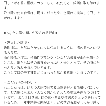
召し上がる前に柵状にカットしていただくと、綺麗に取り除けま
す。
取り除いた血合骨は、周りに残った身ごと揚げて美味しく召し上
がれますよ♪
■あなたに逢い鯛。が愛される理由■
＜恵まれた環境＞
迫間浦は、自然ゆたかな山々に包まれるように、湾の奥へとのび
る入り江。
雨が降るたびに、植物性プランクトンなどの栄養が山から海へと
けこみ、鯛たちはその栄養をたっぷりと受けとって、その身にた
っぷりと旨みを育んでいきます。
こうして口の中で甘みがじゅわっと広がる真鯛へと育つのです。
＜こだわりの薄飼い＞
わたしたちは、ひとつの網で育てる匹数を抑える“薄飼い”によっ
て、どの鯛にもまんべんなく餌が行きわたる環境を保ちつづけて
います。 また１日３回、餌の食べ具合や体調のチェックを行って
いるため、一年中栄養状態がよく、どの季節も脂がしっかり乗っ