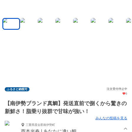
注文受付停止中
ふるさと納税可
6
【南伊勢ブランド真鯛】発送直前で捌くから驚きの
新鮮さ！脂乗り抜群で甘味が強い！
みんなの投稿を見る
三重県度会郡南伊勢町
西本光春 | あなたに逢い鯛。