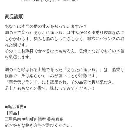
商品説明
あなたは本当の鯛の甘みを知っていますか？
鯛の里で育ったあなたに逢い鯛。は甘みが強く脂乗り抜群なのに
もかかわらず、臭みも脂のしつこさもなく、非常にバランスの取
れた鯛です。
そのままお刺身で食べるのはもちろん、塩焼きなどでもその本領
を発揮します。
鯛の里と呼ばれる土地で育った『あなたに逢い鯛。』は、脂乗り
抜群で、身は柔らかく甘みが強いことが特徴です。
『南伊勢ブランド』にも認定され、その品質は折り紙付き。
是非ともあなたの舌で、味わってみてください！
■商品概要■
【商品】
三重県南伊勢町迫浦産 養殖真鯛
※お好きな捌き方をお選びください。