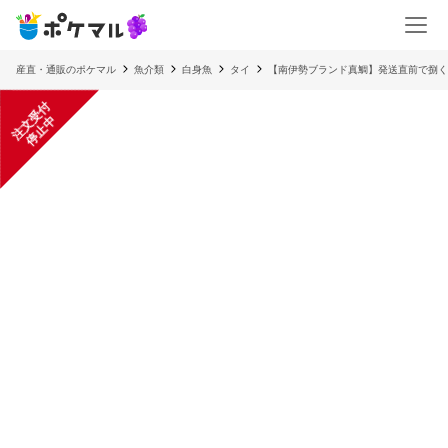
産直・通販のポケマル
魚介類
白身魚
タイ
【南伊勢ブランド真鯛】発送直前で捌く
注
文
受
付
停
止
中