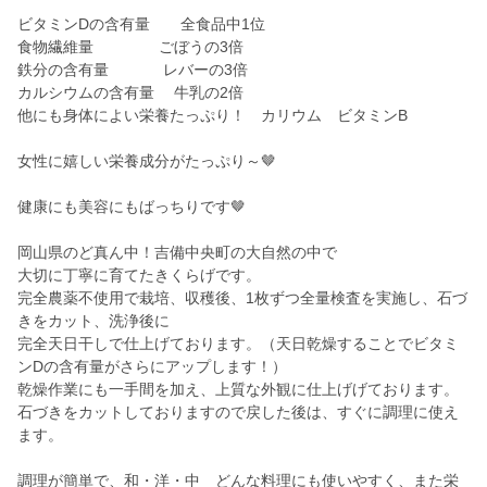
ビタミンDの含有量 全食品中1位
食物繊維量 ごぼうの3倍
鉄分の含有量 レバーの3倍
カルシウムの含有量 牛乳の2倍
他にも身体によい栄養たっぷり！ カリウム ビタミンB
女性に嬉しい栄養成分がたっぷり～🤎
健康にも美容にもばっちりです🤎
岡山県のど真ん中！吉備中央町の大自然の中で
大切に丁寧に育てたきくらげです。
完全農薬不使用で栽培、収穫後、1枚ずつ全量検査を実施し、石づ
きをカット、洗浄後に
完全天日干しで仕上げております。（天日乾燥することでビタミ
ンDの含有量がさらにアップします！）
乾燥作業にも一手間を加え、上質な外観に仕上げげております。
石づきをカットしておりますので戻した後は、すぐに調理に使え
ます。
調理が簡単で、和・洋・中 どんな料理にも使いやすく、また栄