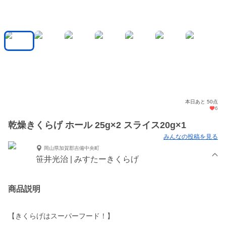
本日あと 50点
6
乾燥きくらげ ホール 25g×2 スライス20g×1
みんなの投稿を見る
岡山県加賀郡吉備中央町
笹井光治 | みすたーきくらげ
商品説明
【きくらげはスーパーフード！】