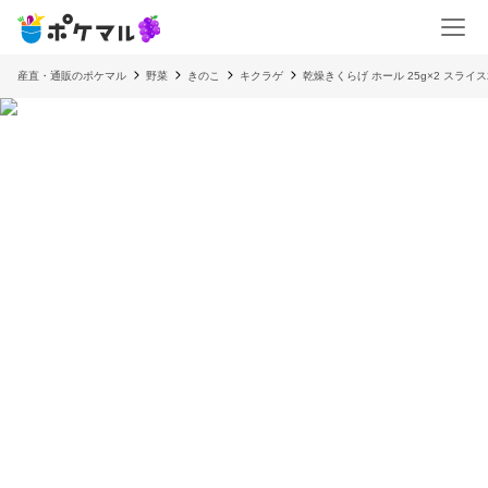
産直・通販のポケマル
野菜
きのこ
キクラゲ
乾燥きくらげ ホール 25g×2 スライス2