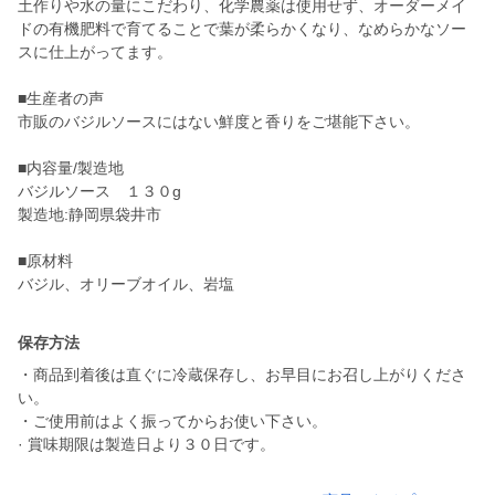
土作りや水の量にこだわり、化学農薬は使用せず、オーダーメイ
ドの有機肥料で育てることで葉が柔らかくなり、なめらかなソー
スに仕上がってます。
■生産者の声
市販のバジルソースにはない鮮度と香りをご堪能下さい。
■内容量/製造地
バジルソース １３０g
製造地:静岡県袋井市
■原材料
バジル、オリーブオイル、岩塩
保存方法
・商品到着後は直ぐに冷蔵保存し、お早目にお召し上がりくださ
い。
・ご使用前はよく振ってからお使い下さい。
· 賞味期限は製造日より３０日です。