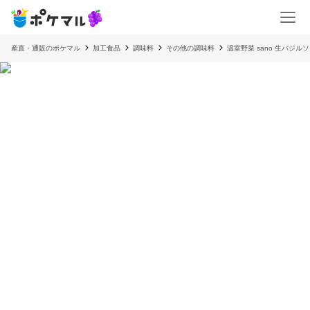
産直・通販のポケマル
加工食品
調味料
その他の調味料
温室野菜 sano 生バジル