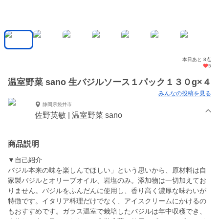
本日あと 8点
5
温室野菜 sano 生バジルソース１パック１３０g×４
みんなの投稿を見る
静岡県袋井市
佐野英敏 | 温室野菜 sano
商品説明
▼自己紹介
バジル本来の味を楽しんでほしい」という思いから、原材料は自
家製バジルとオリーブオイル、岩塩のみ。添加物は一切加えてお
りません。バジルをふんだんに使用し、香り高く濃厚な味わいが
特徴です。イタリア料理だけでなく、アイスクリームにかけるの
もおすすめです。ガラス温室で栽培したバジルは年中収穫でき、