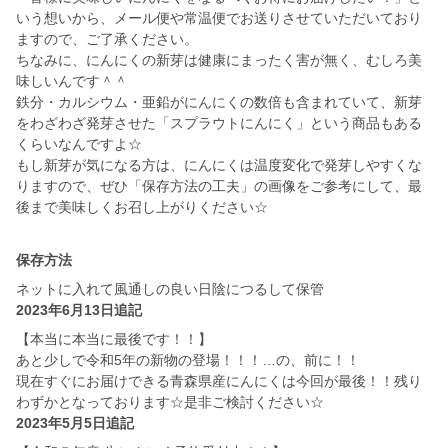
いう想いから、メール便や常温便でお送りさせていただいており
ますので、ご了承ください。
ちなみに、にんにくの新芽は健康にまったく害が無く、むしろ美
味しいんです＾＾
鉄分・カルシウム・亜鉛がにんにくの数倍も含まれていて、新芽
をわざわざ発芽させた「スプラウトにんにく」という商品もある
くらいなんですよ☆
もし新芽が気になる方は、にんにくは温度変化で発芽しやすくな
りますので、ぜひ「保存方法の工夫」の画像をご参考にして、最
後まで美味しくお召し上がりください☆
保存方法
ネットに入れて風通しの良い日陰につるして保管
2023年6月13日追記
【本当に本当に最後です！！】
あと少しで令和5年の新物の登場！！！…の、前に！！
現在すぐにお届けできる青森県産にんにくは今回が最後！！残り
わずかとなっております☆是非ご検討ください☆
2023年5月5日追記