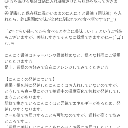
③ ☆を混ぜる場合は鍋に入れ沸騰させたら粗熱を取っておきま
す。
④ 消毒した保存瓶に温かいままのにんにくと醤油（調味液）を入
れたら、約1週間位で味が全体に馴染むので食べ頃です☆(^_^)
「2年ぐらい経ってから食べると本当に美味しい！」というご報告
もございますが、美味しすぎてそんなに我慢できますかね～( ﾟДﾟ)
ｱﾜﾜｗ
にんにく醤油はチャーハンや野菜炒めなど、様々な料理にご活用
いただけます☆
是非、皆様のお好みで自在にアレンジしてみてください☆
【にんにくの発芽について】
選果・梱包時に発芽したにんにくはお入れしていないのですが、
どうしても春～夏にかけて輸送中の温度変化で何粒か発芽してし
まうことがあります。
新鮮で生きているにんにくほど元気でエネルギーがあるため、発
芽しやすくなります。
クール便でお届けすることも可能なのですが、送料が高くて悩み
どころです…。
「皆様に美味しいにんにくをなるべくお得にお届けしたい！」と