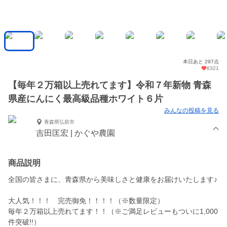
本日あと 297点
6321
【毎年２万箱以上売れてます】令和７年新物 青森
県産にんにく最高級品種ホワイト６片
みんなの投稿を見る
青森県弘前市
吉田匡宏 | かぐや農園
商品説明
全国の皆さまに、青森県から美味しさと健康をお届けいたします♪
大人気！！！ 完売御免！！！！（※数量限定）
毎年２万箱以上売れてます！！（※ご満足レビューもついに1,000
件突破!!）