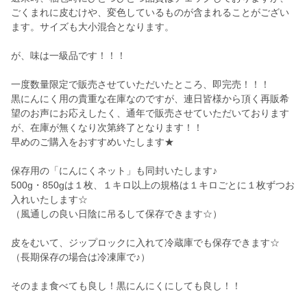
ごくまれに皮むけや、変色しているものが含まれることがござい
ます。サイズも大小混合となります。
が、味は一級品です！！！
一度数量限定で販売させていただいたところ、即完売！！！
黒にんにく用の貴重な在庫なのですが、連日皆様から頂く再販希
望のお声にお応えしたく、通年で販売させていただいております
が、在庫が無くなり次第終了となります！！
早めのご購入をおすすめいたします★
保存用の「にんにくネット」も同封いたします♪
500g・850gは１枚、１キロ以上の規格は１キロごとに１枚ずつお
入れいたします☆
（風通しの良い日陰に吊るして保存できます☆）
皮をむいて、ジップロックに入れて冷蔵庫でも保存できます☆
（長期保存の場合は冷凍庫で♪）
そのまま食べても良し！黒にんにくにしても良し！！