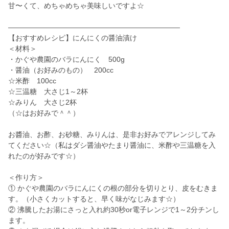
甘〜くて、めちゃめちゃ美味しいですよ☆
――――――――――――――――――――――――
【おすすめレシピ】にんにくの醤油漬け
＜材料＞
・かぐや農園のバラにんにく 500g
・醤油（お好みのもの） 200cc
☆米酢 100cc
☆三温糖 大さじ1～2杯
☆みりん 大さじ2杯
（☆はお好みで＾＾）
お醬油、お酢、お砂糖、みりんは、是非お好みでアレンジしてみ
てください☆（私はダシ醤油やたまり醤油に、米酢や三温糖を入
れたのが好みです☆）
＜作り方＞
① かぐや農園のバラにんにくの根の部分を切りとり、皮をむきま
す。（小さくカットすると、早く味がなじみます☆）
② 沸騰したお湯にさっと入れ約30秒or電子レンジで1～2分チンし
ます。