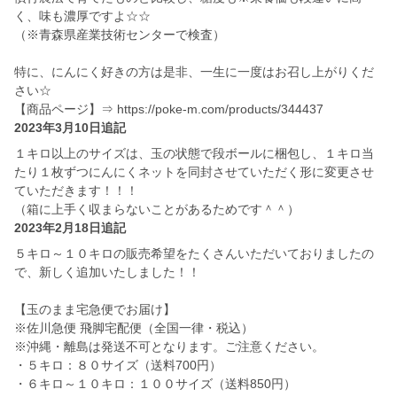
く、味も濃厚ですよ☆☆
（※青森県産業技術センターで検査）
特に、にんにく好きの方は是非、一生に一度はお召し上がりくだ
さい☆
【商品ページ】⇒ https://poke-m.com/products/344437
2023年3月10日追記
１キロ以上のサイズは、玉の状態で段ボールに梱包し、１キロ当
たり１枚ずつにんにくネットを同封させていただく形に変更させ
ていただきます！！！
（箱に上手く収まらないことがあるためです＾＾）
2023年2月18日追記
５キロ～１０キロの販売希望をたくさんいただいておりましたの
で、新しく追加いたしました！！
【玉のまま宅急便でお届け】
※佐川急便 飛脚宅配便（全国一律・税込）
※沖縄・離島は発送不可となります。ご注意ください。
・５キロ：８０サイズ（送料700円）
・６キロ～１０キロ：１００サイズ（送料850円）