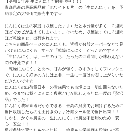
【令和５年産 生にんにく予約受付中！！】
青森県産の最高級品種「ホワイト６片」の「生にんにく」を、予
約限定の大特価で販売中です☆
にんにくは生の状態（収穫したまま）だと水分量が多く、２週間
ほどでカビが生えてしまいます。そのため、収穫後すぐに３週間
ほど乾燥させ、出荷されます。
こちらの商品ページのにんにくも、皆様が普段スーパーなどで見
かけるにんにくも、すべて「乾燥にんにく」だったのです＾＾
「生にんにく」は、一年のうち、たったの２週間しか味わえない
旬の味覚です！！
「乾燥にんにく」と比べ、甘みが強く、みずみずしくフレッシュ
で、にんにく好きの方には是非、一生に一度はお召し上がりいた
だきたいです☆
にんにくの出荷量日本一の青森県でも市場には一切出回らないた
め、今までは我々にんにく農家だけが味わえる年に一度の「贅沢
品」でした！
にんにく農家直送だからできる、最高の鮮度でお届けするために
当日収穫したものを土付きのまま冷蔵クール便で当日出荷！！
しかも、かぐや農園の「生にんにく」は農薬不使用のため、安
心・安全！！
慣行農法で育てたものと比較し、糖度も※栄養価も段違いに高