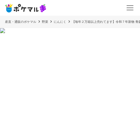
産直・通販のポケマル
野菜
にんにく
【毎年２万箱以上売れてます】令和７年新物 青