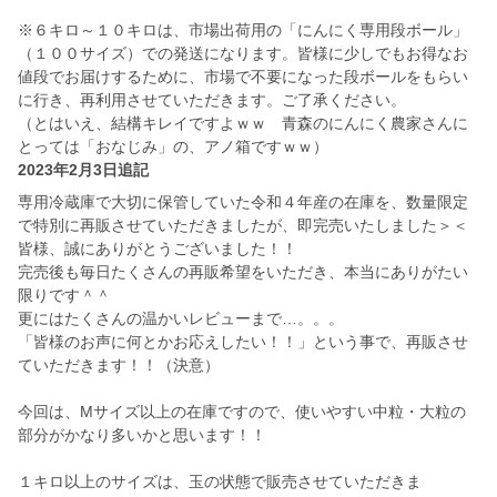
※６キロ～１０キロは、市場出荷用の「にんにく専用段ボール」
（１００サイズ）での発送になります。皆様に少しでもお得なお
値段でお届けするために、市場で不要になった段ボールをもらい
に行き、再利用させていただきます。ご了承ください。
（とはいえ、結構キレイですよｗｗ 青森のにんにく農家さんに
とっては「おなじみ」の、アノ箱ですｗｗ）
2023年2月3日追記
専用冷蔵庫で大切に保管していた令和４年産の在庫を、数量限定
で特別に再販させていただきましたが、即完売いたしました＞＜
皆様、誠にありがとうございました！！
完売後も毎日たくさんの再販希望をいただき、本当にありがたい
限りです＾＾
更にはたくさんの温かいレビューまで…。。。
「皆様のお声に何とかお応えしたい！！」という事で、再販させ
ていただきます！！（決意）
今回は、Mサイズ以上の在庫ですので、使いやすい中粒・大粒の
部分がかなり多いかと思います！！
１キロ以上のサイズは、玉の状態で販売させていただきま