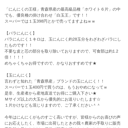
「にんにくの王様」青森県産の最高級品種「ホワイト６片」の中
でも、優良種の掛け合わせ「白玉王」です！！
スーパーでは１玉398円とかで売ってますよねｗｗ
【バラにんにく】
バラにんにく１キロは、玉にんにく約28玉分をわざわざバラにし
たものです！！
不要な皮と芯の部分を取り除いておりますので、可食部は約1.2
倍！！！！
めちゃくちゃお得ですので、かなりおすすめです★
【玉にんにく】
言わずと知れた「青森県産」ブランドの玉にんにく！！
スーパーで１玉400円で買うのは、もうおやめになってｗ
是非、生産者から産地直送でお得にご購入下さい★
Ｍサイズ以上の大玉から優先的にお送りいたします☆
１片かけなども混じりますので、ご了承ください＾＾
今年はにんにくがものすごく高いですが、皆様からのお喜びの声
にお応えしたく、市場に出荷したときの我々農家の手取りに販売