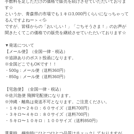
手数料を足しただけの価格で販売を続けさせていただいておりま
す☆
というか、青森県の市場でも１キロ3,000円くらいになっちゃって
るんですよねー＞＜💦
ですが、皆様からの「おいしい！」「ごちそうさま！」のお声が
聞きたくてこの価格での販売を継続させていただいております☆
▼発送について
【メール便】（全国一律・税込）
※追跡ありのポスト投函になります。
※全国どこでもOKです！！
・500g：メール便（送料360円）
・850g：メール便（送料360円）
【宅急便】（全国一律・税込）
※佐川急便 飛脚宅配便になります。
※沖縄・離島は発送不可となります。ご注意ください。
・１キロ〜２キロ：６０サイズ（送料700円）
・３キロ〜４キロ：８０サイズ（送料700円）
・５キロ〜１０キロ：１００サイズ（送料850円）
選果時、梱包時にひとつひとつ品質はチェックしておりますが、