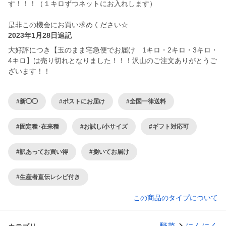
す！！！（１キロずつネットにお入れします）
是非この機会にお買い求めください☆
2023年1月28日追記
大好評につき【玉のまま宅急便でお届け 1キロ・2キロ・3キロ・
4キロ】は売り切れとなりました！！！沢山のご注文ありがとうご
ざいます！！
#新◯◯
#ポストにお届け
#全国一律送料
#固定種･在来種
#お試し/小サイズ
#ギフト対応可
#訳あってお買い得
#捌いてお届け
#生産者直伝レシピ付き
この商品のタイプについて