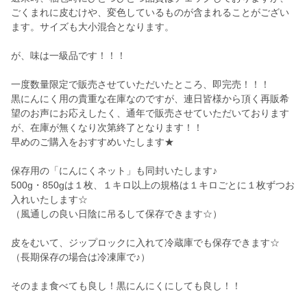
ごくまれに皮むけや、変色しているものが含まれることがござい
ます。サイズも大小混合となります。
が、味は一級品です！！！
一度数量限定で販売させていただいたところ、即完売！！！
黒にんにく用の貴重な在庫なのですが、連日皆様から頂く再販希
望のお声にお応えしたく、通年で販売させていただいております
が、在庫が無くなり次第終了となります！！
早めのご購入をおすすめいたします★
保存用の「にんにくネット」も同封いたします♪
500g・850gは１枚、１キロ以上の規格は１キロごとに１枚ずつお
入れいたします☆
（風通しの良い日陰に吊るして保存できます☆）
皮をむいて、ジップロックに入れて冷蔵庫でも保存できます☆
（長期保存の場合は冷凍庫で♪）
そのまま食べても良し！黒にんにくにしても良し！！