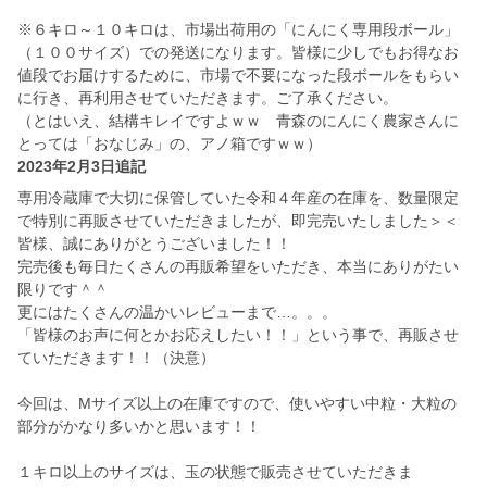
※６キロ～１０キロは、市場出荷用の「にんにく専用段ボール」
（１００サイズ）での発送になります。皆様に少しでもお得なお
値段でお届けするために、市場で不要になった段ボールをもらい
に行き、再利用させていただきます。ご了承ください。
（とはいえ、結構キレイですよｗｗ 青森のにんにく農家さんに
とっては「おなじみ」の、アノ箱ですｗｗ）
2023年2月3日追記
専用冷蔵庫で大切に保管していた令和４年産の在庫を、数量限定
で特別に再販させていただきましたが、即完売いたしました＞＜
皆様、誠にありがとうございました！！
完売後も毎日たくさんの再販希望をいただき、本当にありがたい
限りです＾＾
更にはたくさんの温かいレビューまで…。。。
「皆様のお声に何とかお応えしたい！！」という事で、再販させ
ていただきます！！（決意）
今回は、Mサイズ以上の在庫ですので、使いやすい中粒・大粒の
部分がかなり多いかと思います！！
１キロ以上のサイズは、玉の状態で販売させていただきま