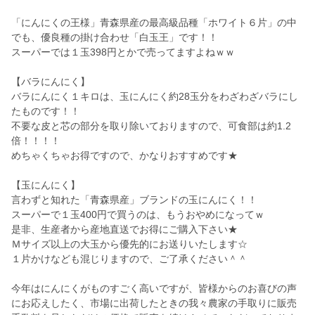
「にんにくの王様」青森県産の最高級品種「ホワイト６片」の中
でも、優良種の掛け合わせ「白玉王」です！！
スーパーでは１玉398円とかで売ってますよねｗｗ
【バラにんにく】
バラにんにく１キロは、玉にんにく約28玉分をわざわざバラにし
たものです！！
不要な皮と芯の部分を取り除いておりますので、可食部は約1.2
倍！！！！
めちゃくちゃお得ですので、かなりおすすめです★
【玉にんにく】
言わずと知れた「青森県産」ブランドの玉にんにく！！
スーパーで１玉400円で買うのは、もうおやめになってｗ
是非、生産者から産地直送でお得にご購入下さい★
Ｍサイズ以上の大玉から優先的にお送りいたします☆
１片かけなども混じりますので、ご了承ください＾＾
今年はにんにくがものすごく高いですが、皆様からのお喜びの声
にお応えしたく、市場に出荷したときの我々農家の手取りに販売