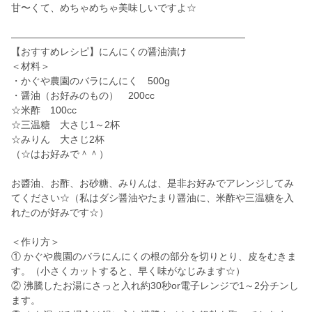
甘〜くて、めちゃめちゃ美味しいですよ☆
――――――――――――――――――――――――
【おすすめレシピ】にんにくの醤油漬け
＜材料＞
・かぐや農園のバラにんにく 500g
・醤油（お好みのもの） 200cc
☆米酢 100cc
☆三温糖 大さじ1～2杯
☆みりん 大さじ2杯
（☆はお好みで＾＾）
お醬油、お酢、お砂糖、みりんは、是非お好みでアレンジしてみ
てください☆（私はダシ醤油やたまり醤油に、米酢や三温糖を入
れたのが好みです☆）
＜作り方＞
① かぐや農園のバラにんにくの根の部分を切りとり、皮をむきま
す。（小さくカットすると、早く味がなじみます☆）
② 沸騰したお湯にさっと入れ約30秒or電子レンジで1～2分チンし
ます。