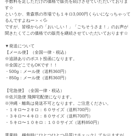
手数料を足しただけの価格で販売を続けさせていただいておりま
す☆
というか、青森県の市場でも１キロ3,000円くらいになっちゃって
るんですよねー＞＜💦
ですが、皆様からの「おいしい！」「ごちそうさま！」のお声が
聞きたくてこの価格での販売を継続させていただいております☆
▼発送について
【メール便】（全国一律・税込）
※追跡ありのポスト投函になります。
※全国どこでもOKです！！
・500g：メール便（送料360円）
・850g：メール便（送料360円）
【宅急便】（全国一律・税込）
※佐川急便 飛脚宅配便になります。
※沖縄・離島は発送不可となります。ご注意ください。
・１キロ〜２キロ：６０サイズ（送料700円）
・３キロ〜４キロ：８０サイズ（送料700円）
・５キロ〜１０キロ：１００サイズ（送料850円）
選果時、梱包時にひとつひとつ品質はチェックしておりますが、