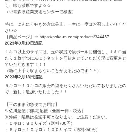
く、味も濃厚ですよ☆☆
（※青森県産業技術センターで検査）
特に、にんにく好きの方は是非、一生に一度はお召し上がりくだ
さい☆
【商品ページ】⇒ https://poke-m.com/products/344437
2023年3月10日追記
１キロ以上のサイズは、玉の状態で段ボールに梱包し、１キロ当
たり１枚ずつにんにくネットを同封させていただく形に変更させ
ていただきます！！！
（箱に上手く収まらないことがあるためです＾＾）
2023年2月18日追記
５キロ～１０キロの販売希望をたくさんいただいておりましたの
で、新しく追加いたしました！！
【玉のまま宅急便でお届け】
※佐川急便 飛脚宅配便（全国一律・税込）
※沖縄・離島は発送不可となります。ご注意ください。
・５キロ：８０サイズ（送料700円）
・６キロ～１０キロ：１００サイズ（送料850円）