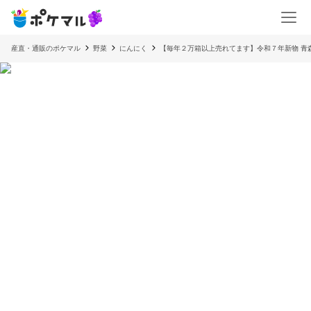
産直・通販のポケマル
野菜
にんにく
【毎年２万箱以上売れてます】令和７年新物 青