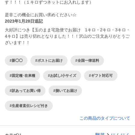
す！！！（１キロずつネットにお入れします）
是非この機会にお買い求めください☆
2023年1月28日追記
大好評につき【玉のまま宅急便でお届け 1キロ・2キロ・3キロ・
4キロ】は売り切れとなりました！！！沢山のご注文ありがとうご
ざいます！！
#新◯◯
#ポストにお届け
#全国一律送料
#固定種･在来種
#お試し/小サイズ
#ギフト対応可
#訳あってお買い得
#捌いてお届け
#生産者直伝レシピ付き
この商品のタイプについて