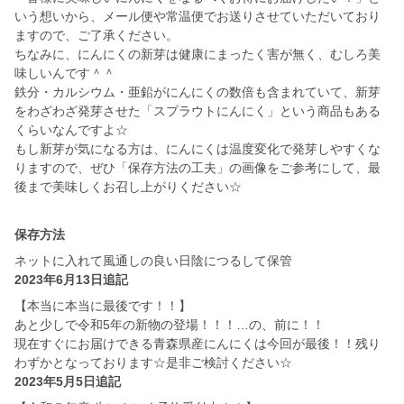
いう想いから、メール便や常温便でお送りさせていただいており
ますので、ご了承ください。
ちなみに、にんにくの新芽は健康にまったく害が無く、むしろ美
味しいんです＾＾
鉄分・カルシウム・亜鉛がにんにくの数倍も含まれていて、新芽
をわざわざ発芽させた「スプラウトにんにく」という商品もある
くらいなんですよ☆
もし新芽が気になる方は、にんにくは温度変化で発芽しやすくな
りますので、ぜひ「保存方法の工夫」の画像をご参考にして、最
後まで美味しくお召し上がりください☆
保存方法
ネットに入れて風通しの良い日陰につるして保管
2023年6月13日追記
【本当に本当に最後です！！】
あと少しで令和5年の新物の登場！！！…の、前に！！
現在すぐにお届けできる青森県産にんにくは今回が最後！！残り
わずかとなっております☆是非ご検討ください☆
2023年5月5日追記