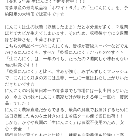
【令和５年産 生にんにく予約受付中！！】
青森県産の最高級品種「ホワイト６片」の「生にんにく」を、予
約限定の大特価で販売中です☆
にんにくは生の状態（収穫したまま）だと水分量が多く、２週間
ほどでカビが生えてしまいます。そのため、収穫後すぐに３週間
ほど乾燥させ、出荷されます。
こちらの商品ページのにんにくも、皆様が普段スーパーなどで見
かけるにんにくも、すべて「乾燥にんにく」だったのです＾＾
「生にんにく」は、一年のうち、たったの２週間しか味わえない
旬の味覚です！！
「乾燥にんにく」と比べ、甘みが強く、みずみずしくフレッシュ
で、にんにく好きの方には是非、一生に一度はお召し上がりいた
だきたいです☆
にんにくの出荷量日本一の青森県でも市場には一切出回らないた
め、今までは我々にんにく農家だけが味わえる年に一度の「贅沢
品」でした！
にんにく農家直送だからできる、最高の鮮度でお届けするために
当日収穫したものを土付きのまま冷蔵クール便で当日出荷！！
しかも、かぐや農園の「生にんにく」は農薬不使用のため、安
心・安全！！
慣行農法で育てたものと比較し、糖度も※栄養価も段違いに高