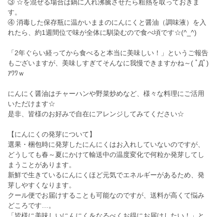
③ ☆を混ぜる場合は鍋に入れ沸騰させたら粗熱を取っておきま
す。
④ 消毒した保存瓶に温かいままのにんにくと醤油（調味液）を入
れたら、約1週間位で味が全体に馴染むので食べ頃です☆(^_^)
「2年ぐらい経ってから食べると本当に美味しい！」というご報告
もございますが、美味しすぎてそんなに我慢できますかね～( ﾟДﾟ)
ｱﾜﾜｗ
にんにく醤油はチャーハンや野菜炒めなど、様々な料理にご活用
いただけます☆
是非、皆様のお好みで自在にアレンジしてみてください☆
【にんにくの発芽について】
選果・梱包時に発芽したにんにくはお入れしていないのですが、
どうしても春～夏にかけて輸送中の温度変化で何粒か発芽してし
まうことがあります。
新鮮で生きているにんにくほど元気でエネルギーがあるため、発
芽しやすくなります。
クール便でお届けすることも可能なのですが、送料が高くて悩み
どころです…。
「皆様に美味しいにんにくをなるべくお得にお届けしたい！」と