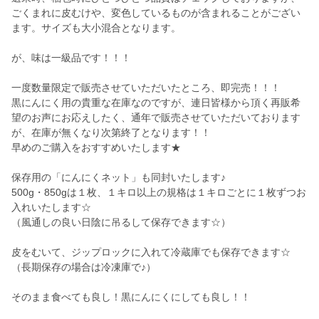
ごくまれに皮むけや、変色しているものが含まれることがござい
ます。サイズも大小混合となります。
が、味は一級品です！！！
一度数量限定で販売させていただいたところ、即完売！！！
黒にんにく用の貴重な在庫なのですが、連日皆様から頂く再販希
望のお声にお応えしたく、通年で販売させていただいております
が、在庫が無くなり次第終了となります！！
早めのご購入をおすすめいたします★
保存用の「にんにくネット」も同封いたします♪
500g・850gは１枚、１キロ以上の規格は１キロごとに１枚ずつお
入れいたします☆
（風通しの良い日陰に吊るして保存できます☆）
皮をむいて、ジップロックに入れて冷蔵庫でも保存できます☆
（長期保存の場合は冷凍庫で♪）
そのまま食べても良し！黒にんにくにしても良し！！