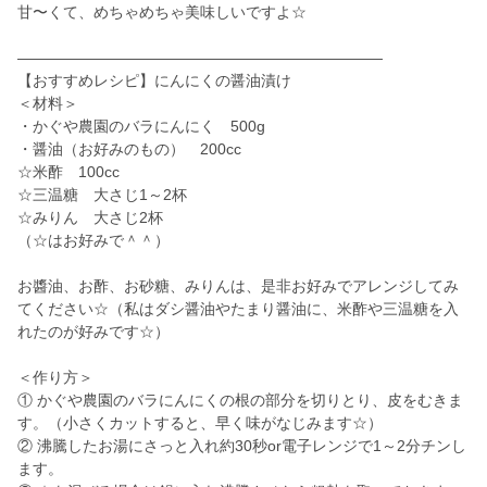
甘〜くて、めちゃめちゃ美味しいですよ☆
――――――――――――――――――――――――
【おすすめレシピ】にんにくの醤油漬け
＜材料＞
・かぐや農園のバラにんにく 500g
・醤油（お好みのもの） 200cc
☆米酢 100cc
☆三温糖 大さじ1～2杯
☆みりん 大さじ2杯
（☆はお好みで＾＾）
お醬油、お酢、お砂糖、みりんは、是非お好みでアレンジしてみ
てください☆（私はダシ醤油やたまり醤油に、米酢や三温糖を入
れたのが好みです☆）
＜作り方＞
① かぐや農園のバラにんにくの根の部分を切りとり、皮をむきま
す。（小さくカットすると、早く味がなじみます☆）
② 沸騰したお湯にさっと入れ約30秒or電子レンジで1～2分チンし
ます。