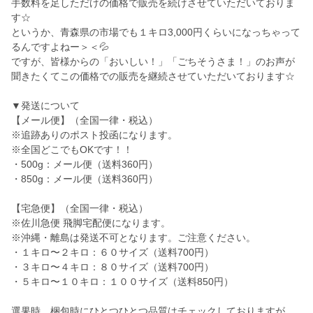
手数料を足しただけの価格で販売を続けさせていただいておりま
す☆
というか、青森県の市場でも１キロ3,000円くらいになっちゃって
るんですよねー＞＜💦
ですが、皆様からの「おいしい！」「ごちそうさま！」のお声が
聞きたくてこの価格での販売を継続させていただいております☆
▼発送について
【メール便】（全国一律・税込）
※追跡ありのポスト投函になります。
※全国どこでもOKです！！
・500g：メール便（送料360円）
・850g：メール便（送料360円）
【宅急便】（全国一律・税込）
※佐川急便 飛脚宅配便になります。
※沖縄・離島は発送不可となります。ご注意ください。
・１キロ〜２キロ：６０サイズ（送料700円）
・３キロ〜４キロ：８０サイズ（送料700円）
・５キロ〜１０キロ：１００サイズ（送料850円）
選果時、梱包時にひとつひとつ品質はチェックしておりますが、