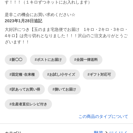
す！！！（１キロずつネットにお入れします）
是非この機会にお買い求めください☆
2023年1月28日追記
大好評につき【玉のまま宅急便でお届け 1キロ・2キロ・3キロ・
4キロ】は売り切れとなりました！！！沢山のご注文ありがとうご
ざいます！！
#新◯◯
#ポストにお届け
#全国一律送料
#固定種･在来種
#お試し/小サイズ
#ギフト対応可
#訳あってお買い得
#捌いてお届け
#生産者直伝レシピ付き
この商品のタイプについて