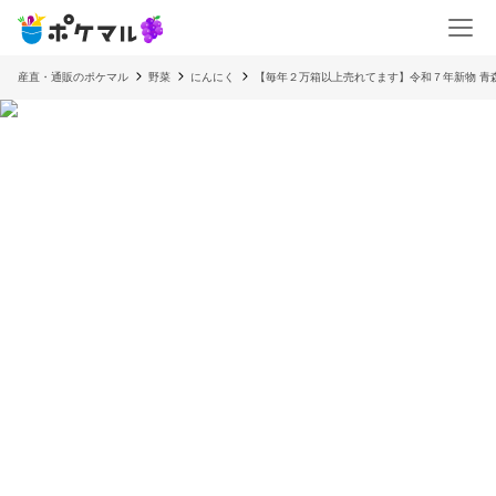
産直・通販のポケマル
野菜
にんにく
【毎年２万箱以上売れてます】令和７年新物 青