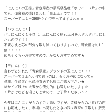
「にんにくの王様」青森県産の最高級品種「ホワイト６片」の中
でも、優良種の掛け合わせ「白玉王」です！！
スーパーでは１玉398円とかで売ってますよねｗｗ
【バラにんにく】
バラにんにく１キロは、玉にんにく約28玉分をわざわざバラにし
たものです！！
不要な皮と芯の部分を取り除いておりますので、可食部は約1.2
倍！！！！
めちゃくちゃお得ですので、かなりおすすめです★
【玉にんにく】
言わずと知れた「青森県産」ブランドの玉にんにく！！
スーパーで１玉400円で買うのは、もうおやめになってｗ
是非、生産者から産地直送でお得にご購入下さい★
Ｍサイズ以上の大玉から優先的にお送りいたします☆
１片かけなども混じりますので、ご了承ください＾＾
今年はにんにくがものすごく高いですが、皆様からのお喜びの声
にお応えしたく、市場に出荷したときの我々農家の手取りに販売