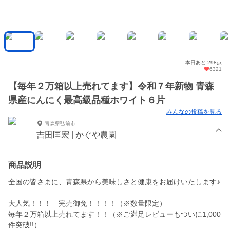
本日あと 298点
6321
【毎年２万箱以上売れてます】令和７年新物 青森
県産にんにく最高級品種ホワイト６片
みんなの投稿を見る
青森県弘前市
吉田匡宏 | かぐや農園
商品説明
全国の皆さまに、青森県から美味しさと健康をお届けいたします♪
大人気！！！ 完売御免！！！！（※数量限定）
毎年２万箱以上売れてます！！（※ご満足レビューもついに1,000
件突破!!）