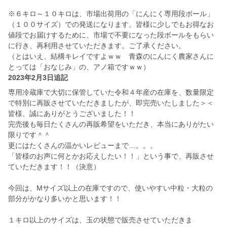
※６キロ～１０キロは、市場出荷用の「にんにく専用段ボール」
（１００サイズ）での発送になります。皆様に少しでもお得なお
値段でお届けするために、市場で不要になった段ボールをもらい
に行き、再利用させていただきます。ご了承ください。
（とはいえ、結構キレイですよｗｗ 青森のにんにく農家さんに
とっては「おなじみ」の、アノ箱ですｗｗ）
2023年2月3日追記
専用冷蔵庫で大切に保管していた令和４年産の在庫を、数量限定
で特別に再販させていただきましたが、即完売いたしました＞＜
皆様、誠にありがとうございました！！
完売後も毎日たくさんの再販希望をいただき、本当にありがたい
限りです＾＾
更にはたくさんの温かいレビューまで…。。。
「皆様のお声に何とかお応えしたい！！」という事で、再販させ
ていただきます！！（決意）
今回は、Mサイズ以上の在庫ですので、使いやすい中粒・大粒の
部分がかなり多いかと思います！！
１キロ以上のサイズは、玉の状態で販売させていただきま