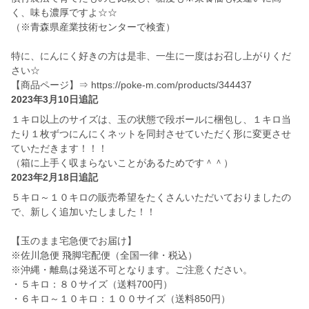
く、味も濃厚ですよ☆☆
（※青森県産業技術センターで検査）
特に、にんにく好きの方は是非、一生に一度はお召し上がりくだ
さい☆
【商品ページ】⇒ https://poke-m.com/products/344437
2023年3月10日追記
１キロ以上のサイズは、玉の状態で段ボールに梱包し、１キロ当
たり１枚ずつにんにくネットを同封させていただく形に変更させ
ていただきます！！！
（箱に上手く収まらないことがあるためです＾＾）
2023年2月18日追記
５キロ～１０キロの販売希望をたくさんいただいておりましたの
で、新しく追加いたしました！！
【玉のまま宅急便でお届け】
※佐川急便 飛脚宅配便（全国一律・税込）
※沖縄・離島は発送不可となります。ご注意ください。
・５キロ：８０サイズ（送料700円）
・６キロ～１０キロ：１００サイズ（送料850円）