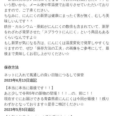
いう想いから、メール便や常温便でお送りさせていただいており
ますので、ご了承ください。
ちなみに、にんにくの新芽は健康にまったく害が無く、むしろ美
味しいんです＾＾
鉄分・カルシウム・亜鉛がにんにくの数倍も含まれていて、新芽
をわざわざ発芽させた「スプラウトにんにく」という商品もある
くらいなんですよ☆
もし新芽が気になる方は、にんにくは温度変化で発芽しやすくな
りますので、ぜひ「保存方法の工夫」の画像をご参考にして、最
後まで美味しくお召し上がりください☆
保存方法
ネットに入れて風通しの良い日陰につるして保管
2023年6月13日追記
【本当に本当に最後です！！】
あと少しで令和5年の新物の登場！！！…の、前に！！
現在すぐにお届けできる青森県産にんにくは今回が最後！！残り
わずかとなっております☆是非ご検討ください☆
2023年5月5日追記