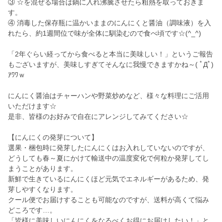
③ ☆を混ぜる場合は鍋に入れ沸騰させたら粗熱を取っておきま
す。
④ 消毒した保存瓶に温かいままのにんにくと醤油（調味液）を入
れたら、約1週間位で味が全体に馴染むので食べ頃です☆(^_^)
「2年ぐらい経ってから食べると本当に美味しい！」というご報告
もございますが、美味しすぎてそんなに我慢できますかね～( ﾟДﾟ)
ｱﾜﾜｗ
にんにく醤油はチャーハンや野菜炒めなど、様々な料理にご活用
いただけます☆
是非、皆様のお好みで自在にアレンジしてみてください☆
【にんにくの発芽について】
選果・梱包時に発芽したにんにくはお入れしていないのですが、
どうしても春～夏にかけて輸送中の温度変化で何粒か発芽してし
まうことがあります。
新鮮で生きているにんにくほど元気でエネルギーがあるため、発
芽しやすくなります。
クール便でお届けすることも可能なのですが、送料が高くて悩み
どころです…。
「皆様に美味しいにんにくをなるべくお得にお届けしたい！」と