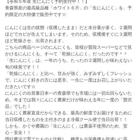
【令和５年産 生にんにく予約受付中！！】
青森県産の最高級品種「ホワイト６片」の「生にんにく」を、予
約限定の大特価で販売中です☆
にんにくは生の状態（収穫したまま）だと水分量が多く、２週間
ほどでカビが生えてしまいます。そのため、収穫後すぐに３週間
ほど乾燥させ、出荷されます。
こちらの商品ページのにんにくも、皆様が普段スーパーなどで見
かけるにんにくも、すべて「乾燥にんにく」だったのです＾＾
「生にんにく」は、一年のうち、たったの２週間しか味わえない
旬の味覚です！！
「乾燥にんにく」と比べ、甘みが強く、みずみずしくフレッシュ
で、にんにく好きの方には是非、一生に一度はお召し上がりいた
だきたいです☆
にんにくの出荷量日本一の青森県でも市場には一切出回らないた
め、今までは我々にんにく農家だけが味わえる年に一度の「贅沢
品」でした！
にんにく農家直送だからできる、最高の鮮度でお届けするために
当日収穫したものを土付きのまま冷蔵クール便で当日出荷！！
しかも、かぐや農園の「生にんにく」は農薬不使用のため、安
心・安全！！
慣行農法で育てたものと比較し、糖度も※栄養価も段違いに高