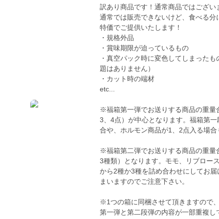
訳あり商品です！通常商品ではござい
通常では販売できないけど、食べる分
特価でご提供いたします！
・規格外品
・賞味期限が迫っているもの
・真空パック時に変色してしまったも
題はありません）
・カット時の端材
etc...
※福箱第一弾でお送りする商品の重量合計は
3、4点）が中心となります。福箱第
合や、ホルモン商品が1、2点入る場合
※福箱第二弾でお送りする商品の重量合計
3種類）となります。モモ、リブロー
から2種か3種を詰め合わせにしてお
まいますのでご注意下さい。
※1つの箱に同梱させて頂きますので
第一弾と第二段弾の内容が一部重複し