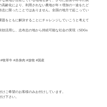
さな農地が点在している地域も多く、さらに獣害や昨今の異
の高齢化により、利用されない農地が年々増加の一途をたど
布志に限ったことではありません。全国の地方で起こってい
課題をともに解決することにチャレンジしていこうと考えて
有効活用し、志布志の地から持続可能な社会の実現（SDGs
#牧草牛 #赤身肉 #放牧 #国産
付けご希望のお客様のみお付けしています。
付け下さい。