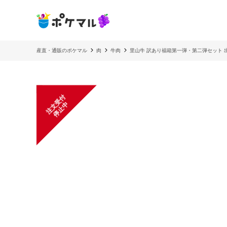
産直・通販のポケマル
肉
牛肉
里山牛 訳あり福箱第一弾・第二弾セット 
注
文
受
付
停
止
中