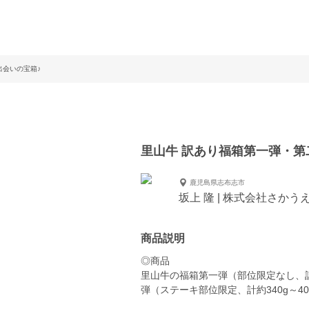
出会いの宝箱♪
里山牛 訳あり福箱第一弾・第
鹿児島県志布志市
坂上 隆 | 株式会社さかう
商品説明
◎商品
里山牛の福箱第一弾（部位限定なし、計約
弾（ステーキ部位限定、計約340g～40