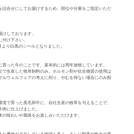
を詰合せにしてお届けするため、部位や分量をご指定いただ
届けしております。
し付け下さい。
1月より白黒のシールとなりました。
に育った牛のことです。基本的には周年放牧しています。
社で生産した牧草飼料のみ。ホルモン剤や抗生物質の使用は
マルウェルフェアの考えに則り、やむを得ない場合にのみ獣
環境で育った黒毛和牛に、自社生産の牧草を与えることで、
牛肉に仕上げました。
来の味わいや風味をお楽しみいただけます。