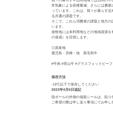
我々の暮らす中山間地域では山間の小
常気象による収穫量減、さらには農家
っています。これは、我々が暮らす志
る共通の課題です。
そこで、これら消費者の課題と地方の
います。
放牧地には未利用地などの地域資源を
の達成）を目指します。
◎原産地
鹿児島・宮崎・他 黒毛和牛
#牛肉 #里山牛 #グラスフェッドビーフ 
保存方法
-18℃以下で保存してください
2023年4月6日追記
段ボールの外側の福箱シールは、貼り
ご希望の際は申し送り事項にてお申し