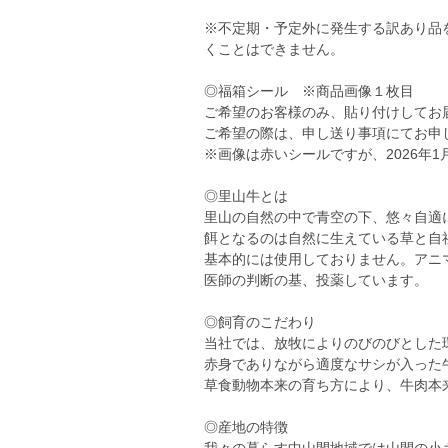
※不定期・予定外に発生する訳あり品
くことはできません。
◎福箱シール ※商品画像１枚目
ご希望のお客様のみ、貼り付けしてお
ご希望の際は、申し送り事項にてお申
※画像は赤いシールですが、2026年
◎里山牛とは
里山の自然の中で青空の下、悠々自適
餌となるのは自然に生えている草と自
基本的には使用しておりません。アニ
医師の判断の基、投薬しています。
◎飼育のこだわり
当社では、放牧によりのびのびとした
赤身でありながら適度なサシが入った
草食動物本来の育ち方により、牛肉本
◎産地の特徴