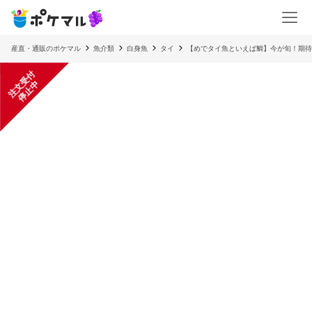
産直・通販のポケマル
魚介類
白身魚
タイ
【めでタイ魚といえば鯛】今が旬！期待
注
文
受
付
停
止
中