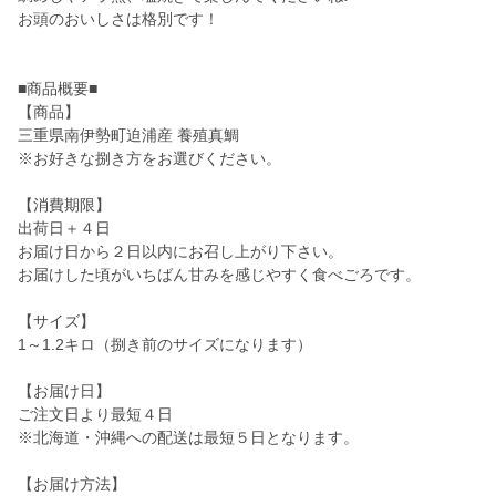
お頭のおいしさは格別です！
■商品概要■
【商品】
三重県南伊勢町迫浦産 養殖真鯛
※お好きな捌き方をお選びください。
【消費期限】
出荷日＋４日
お届け日から２日以内にお召し上がり下さい。
お届けした頃がいちばん甘みを感じやすく食べごろです。
【サイズ】
1～1.2キロ（捌き前のサイズになります）
【お届け日】
ご注文日より最短４日
※北海道・沖縄への配送は最短５日となります。
【お届け方法】