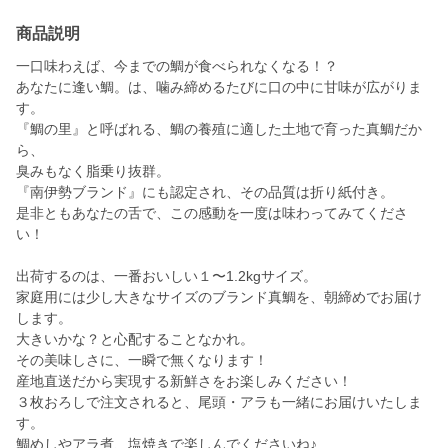
商品説明
一口味わえば、今までの鯛が食べられなくなる！？
あなたに逢い鯛。は、噛み締めるたびに口の中に甘味が広がりま
す。
『鯛の里』と呼ばれる、鯛の養殖に適した土地で育った真鯛だか
ら、
臭みもなく脂乗り抜群。
『南伊勢ブランド』にも認定され、その品質は折り紙付き。
是非ともあなたの舌で、この感動を一度は味わってみてくださ
い！
出荷するのは、一番おいしい１〜1.2kgサイズ。
家庭用には少し大きなサイズのブランド真鯛を、朝締めでお届け
します。
大きいかな？と心配することなかれ。
その美味しさに、一瞬で無くなります！
産地直送だから実現する新鮮さをお楽しみください！
３枚おろしで注文されると、尾頭・アラも一緒にお届けいたしま
す。
鯛めしやアラ煮、塩焼きで楽しんでくださいね♪