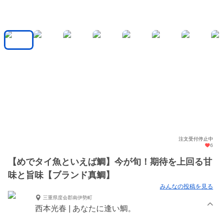
注文受付停止中
6
【めでタイ魚といえば鯛】今が旬！期待を上回る甘
味と旨味【ブランド真鯛】
みんなの投稿を見る
三重県度会郡南伊勢町
西本光春 | あなたに逢い鯛。