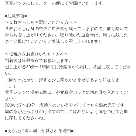
真空パックにして、クール便にてお届けいたします。
■注意事項■
〜３枚おろしをお選びいただく方へ〜
３枚おろしは身の中央に血合骨が残っていますので、取り除いて
からお召し上がりください。取り除いた血合骨は、周りに残った
身ごと揚げていただくと美味しく召し上がれます♪
〜塩焼きをお選びいただく方へ〜
到着後は冷蔵保存でお願いします。
召し上がる30分〜1時間前に冷蔵庫から出し、常温に戻してくださ
い。
（固かった身が、押すと少し柔らかさを感じるようになりま
す。）
電子レンジで温める際は、必ず真空パックに切れ目を入れてくだ
さい。
500wで7〜10分、塩焼きのいい香りがしてきたら温め完了です。
鯛の脂がたっぷり溶け出すので、こぼれないよう気をつけてお皿
に移してくださいね。
■あなたに逢い鯛。が愛される理由■