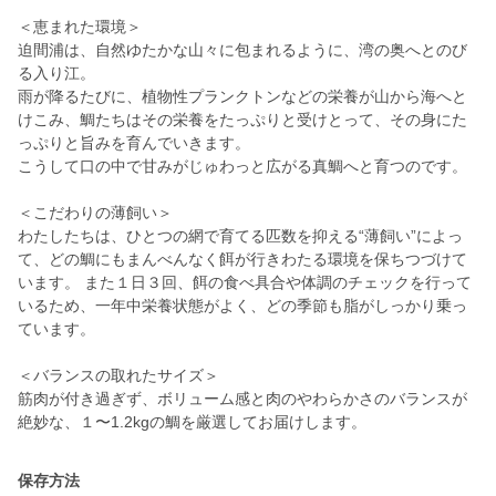
＜恵まれた環境＞
迫間浦は、自然ゆたかな山々に包まれるように、湾の奥へとのび
る入り江。
雨が降るたびに、植物性プランクトンなどの栄養が山から海へと
けこみ、鯛たちはその栄養をたっぷりと受けとって、その身にた
っぷりと旨みを育んでいきます。
こうして口の中で甘みがじゅわっと広がる真鯛へと育つのです。
＜こだわりの薄飼い＞
わたしたちは、ひとつの網で育てる匹数を抑える“薄飼い”によっ
て、どの鯛にもまんべんなく餌が行きわたる環境を保ちつづけて
います。 また１日３回、餌の食べ具合や体調のチェックを行って
いるため、一年中栄養状態がよく、どの季節も脂がしっかり乗っ
ています。
＜バランスの取れたサイズ＞
筋肉が付き過ぎず、ボリューム感と肉のやわらかさのバランスが
絶妙な、１〜1.2kgの鯛を厳選してお届けします。
保存方法