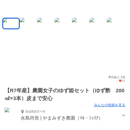
本日あと 2点
21
【R7年産】農園女子のゆず姫セット（ゆず酢 200
㎖×3本）皮まで安心
みんなの投稿を見る
高知県四万十市
永島尚世 | やまみずき農園（ﾏﾙ・ｼｪﾘｱ）