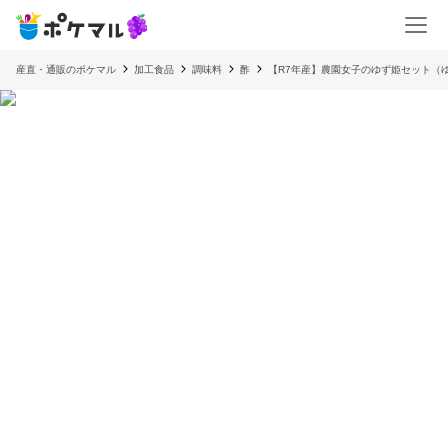
産直・通販のポケマル
加工食品
調味料
酢
【R7年産】農園女子のゆず姫セット（ゆ