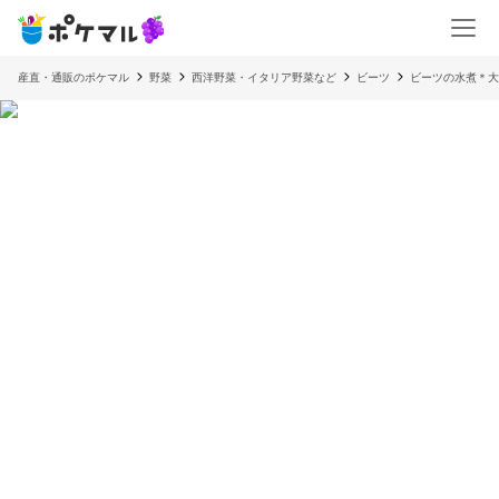
産直・通販のポケマル
野菜
西洋野菜・イタリア野菜など
ビーツ
ビーツの水煮＊大