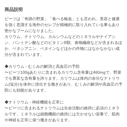
商品説明
ビーツは「奇跡の野菜」「食べる輸血」とも言われ、美容と健康
を強く意識する海外のセレブが積極的に取り入れている事もあり
密かなブームになりました。
カリウム、ナトリウム、カルシウムなどのミネラルやナイアシ
ン、パントテン酸などのビタミンB類、食物繊維などが含まれるほ
か、ベタシアニン、ベタインなどほかの作物にはなかなかない成
分が含まれています。
◆カリウム - むくみの解消と高血圧の予防
〜ビーツ100gあたりに含まれるカリウム含有量は460mgで、野菜
でも豊富な含有量を誇ります。カリウムは体内の余分なナトリウ
ム(塩分)を体外に排出する働きがあり、むくみの解消や高血圧の予
防にも効能があります。
◆ナトリウム - 神経機能を正常に
〜ビーツに含まれるナトリウムは生命活動の維持に必須のミネラ
ルです。ミネラルは細胞機能の維持には欠かせない栄養で、筋肉
や神経を正常に保つ働きがあります。