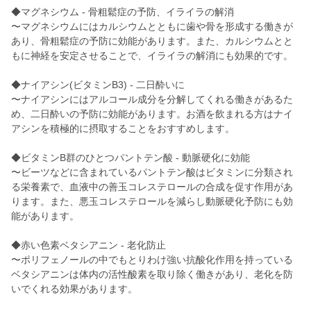
◆マグネシウム - 骨粗鬆症の予防、イライラの解消
〜マグネシウムにはカルシウムとともに歯や骨を形成する働きが
あり、骨粗鬆症の予防に効能があります。また、カルシウムとと
もに神経を安定させることで、イライラの解消にも効果的です。
◆ナイアシン(ビタミンB3) - 二日酔いに
〜ナイアシンにはアルコール成分を分解してくれる働きがあるた
め、二日酔いの予防に効能があります。お酒を飲まれる方はナイ
アシンを積極的に摂取することをおすすめします。
◆ビタミンB群のひとつパントテン酸 - 動脈硬化に効能
〜ビーツなどに含まれているパントテン酸はビタミンに分類され
る栄養素で、血液中の善玉コレステロールの合成を促す作用があ
ります。また、悪玉コレステロールを減らし動脈硬化予防にも効
能があります。
◆赤い色素ベタシアニン - 老化防止
〜ポリフェノールの中でもとりわけ強い抗酸化作用を持っている
ベタシアニンは体内の活性酸素を取り除く働きがあり、老化を防
いでくれる効果があります。