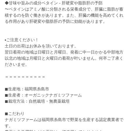
◆甘味や旨みの成分ベタイン - 肝硬変や脂肪肝の予防
〜ベタインはアミノ酸に分類される栄養成分で、肝臓に脂肪が蓄
積するのを防ぐ働きがあります。また、肝臓の機能を高めてくれ
る作用があり肝硬変や脂肪肝の予防に効能があります。
▪️ご注意ください！
土日の出荷はお休みを頂いております。
翌日着荷の地域は日曜日と月曜日、発着に中一日かかる中部地方
以北の地域は月曜日と火曜日の着荷が叶いません。何卒ご了承く
ださいませ。
＝＝＝＝＝＝＝＝＝＝
◼︎生産地：福岡県糸島市
◼︎生産者：オーガニックナガミツファーム
◼︎栽培方法：自然栽培・無農薬栽培
◼︎こだわり
ナガミツファームは福岡県糸島市で野菜を生産する認定農業者で
す。