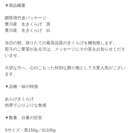
▼商品概要
贈答用竹皮パッケージ
豊川産 生きくらげ 黒
豊川産 生きくらげ 白
当日の朝、採りたての最高品質のきくらげを梱包致します。
熨斗のご要望がある方は、メッセージにその旨をお知らせくださ
いませ。
大切な方へ、心のこもった特別な贈り物として大変人気がござい
ます。
▼品種・味の特徴
あらげきくらげ
肉厚でぷりぷりな食感
▼数量、分量の目安
Sサイズ：黒150g／白100g