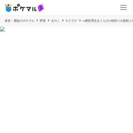
産直・通販のポケマル
野菜
きのこ
キクラゲ
▫️▫️贈答用生きくらげ▫️▫️朝採りの