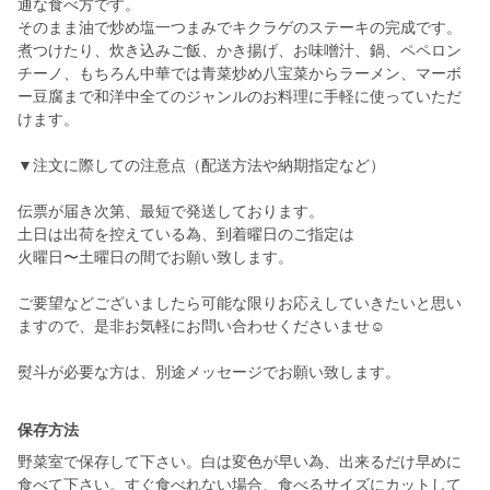
通な食べ方です。
そのまま油で炒め塩一つまみでキクラゲのステーキの完成です。
煮つけたり、炊き込みご飯、かき揚げ、お味噌汁、鍋、ペペロン
チーノ、もちろん中華では青菜炒め八宝菜からラーメン、マーボ
ー豆腐まで和洋中全てのジャンルのお料理に手軽に使っていただ
けます。
▼注文に際しての注意点（配送方法や納期指定など）
伝票が届き次第、最短で発送しております。
土日は出荷を控えている為、到着曜日のご指定は
火曜日〜土曜日の間でお願い致します。
ご要望などございましたら可能な限りお応えしていきたいと思い
ますので、是非お気軽にお問い合わせくださいませ☺️
熨斗が必要な方は、別途メッセージでお願い致します。
保存方法
野菜室で保存して下さい。白は変色が早い為、出来るだけ早めに
食べて下さい。すぐ食べれない場合、食べるサイズにカットして