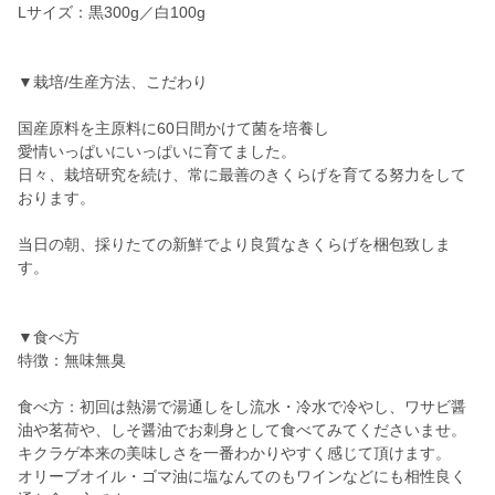
Lサイズ：黒300g／白100g
▼栽培/生産方法、こだわり
国産原料を主原料に60日間かけて菌を培養し
愛情いっぱいにいっぱいに育てました。
日々、栽培研究を続け、常に最善のきくらげを育てる努力をして
おります。
当日の朝、採りたての新鮮でより良質なきくらげを梱包致しま
す。
▼食べ方
特徴：無味無臭
食べ方：初回は熱湯で湯通しをし流水・冷水で冷やし、ワサビ醤
油や茗荷や、しそ醤油でお刺身として食べてみてくださいませ。
キクラゲ本来の美味しさを一番わかりやすく感じて頂けます。
オリーブオイル・ゴマ油に塩なんてのもワインなどにも相性良く