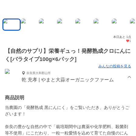
本日あと 1点
1
【自然のサプリ】栄養ギュっ！発酵熟成クロにんに
く[バラタイプ100g×6パック]
みんなの投稿を見る
奈良県大和郡山市
乾 充孝 | やまと大蒜オーガニックファーム
商品説明
当農園の「発酵熟成 黒にんにく」をご覧いただき、ありがとうご
ざいます！
奈良の豊かな自然の中で「栽培期間中は農薬や化学肥料、殺菌剤
等不使用」にこだわり、一粒一粒愛情を込めて育てた自慢のにん