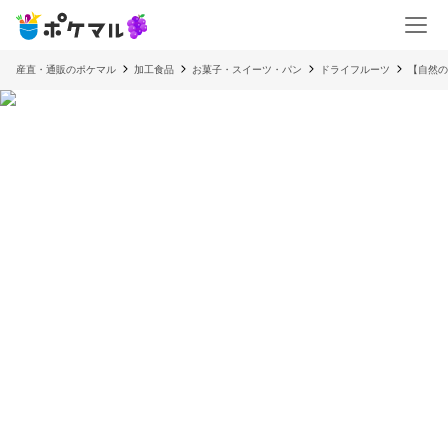
産直・通販のポケマル
加工食品
お菓子・スイーツ・パン
ドライフルーツ
【自然の