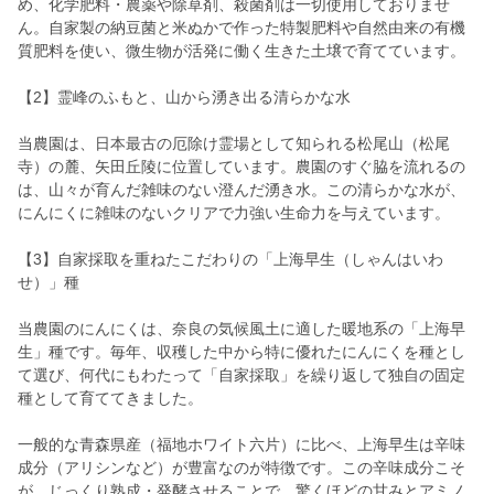
め、化学肥料・農薬や除草剤、殺菌剤は一切使用しておりませ
ん。自家製の納豆菌と米ぬかで作った特製肥料や自然由来の有機
質肥料を使い、微生物が活発に働く生きた土壌で育てています。
【2】霊峰のふもと、山から湧き出る清らかな水
当農園は、日本最古の厄除け霊場として知られる松尾山（松尾
寺）の麓、矢田丘陵に位置しています。農園のすぐ脇を流れるの
は、山々が育んだ雑味のない澄んだ湧き水。この清らかな水が、
にんにくに雑味のないクリアで力強い生命力を与えています。
【3】自家採取を重ねたこだわりの「上海早生（しゃんはいわ
せ）」種
当農園のにんにくは、奈良の気候風土に適した暖地系の「上海早
生」種です。毎年、収穫した中から特に優れたにんにくを種とし
て選び、何代にもわたって「自家採取」を繰り返して独自の固定
種として育ててきました。
一般的な青森県産（福地ホワイト六片）に比べ、上海早生は辛味
成分（アリシンなど）が豊富なのが特徴です。この辛味成分こそ
が、じっくり熟成・発酵させることで、驚くほどの甘みとアミノ