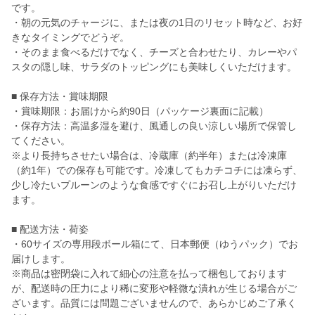
です。
・朝の元気のチャージに、または夜の1日のリセット時など、お好
きなタイミングでどうぞ。
・そのまま食べるだけでなく、チーズと合わせたり、カレーやパ
スタの隠し味、サラダのトッピングにも美味しくいただけます。
■ 保存方法・賞味期限
・賞味期限：お届けから約90日（パッケージ裏面に記載）
・保存方法：高温多湿を避け、風通しの良い涼しい場所で保管し
てください。
※より長持ちさせたい場合は、冷蔵庫（約半年）または冷凍庫
（約1年）での保存も可能です。冷凍してもカチコチには凍らず、
少し冷たいプルーンのような食感ですぐにお召し上がりいただけ
ます。
■ 配送方法・荷姿
・60サイズの専用段ボール箱にて、日本郵便（ゆうパック）でお
届けします。
※商品は密閉袋に入れて細心の注意を払って梱包しております
が、配送時の圧力により稀に変形や軽微な潰れが生じる場合がご
ざいます。品質には問題ございませんので、あらかじめご了承く