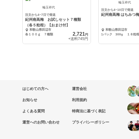
輪玉祥代
輪玉祥代
注文から4~10日で発送
紀州南高梅 はち
注文から4~7日で発送
紀州南高梅 お試しセット７種類
（各５粒程）【おまけ付】
和歌山県田辺市
和歌山県田辺市
2,721
各１００ｇ ７種類
1パック 300g １８粒
円
+送料
745円
はじめての方へ
運営会社
お知らせ
利用規約
よくある質問
特商法に基づく表記
運営へのお問い合わせ
プライバシーポリシー