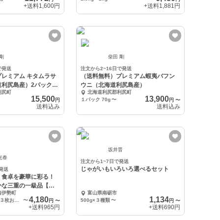
+送料
1,600円
+送料
1,881円
 剛
柴田 剛
で発送
注文から2~16日で発送
レミアム キタムラサ
（送料無料）プレミアム蝦夷バフン
道利尻島産）2パック
ウニ（北海道利尻島産）
利尻町
北海道利尻郡利尻町
15,500
13,900
１パック 70g
〜
円
円
〜
送料込み
送料込み
坂井晋
光春
注文から1~7日で発送
じゃがいもいろいろ選べるセット
発送
】食卓を豪華に彩る！
かな三重の一級品【ブ
南伊勢町
富山県南砺市
4,180
1,134
◎捌いてお届け！３枚おろし（スキンレス）
〜
500g×３種類
〜
円
〜
円
〜
+送料
965円
+送料
690円