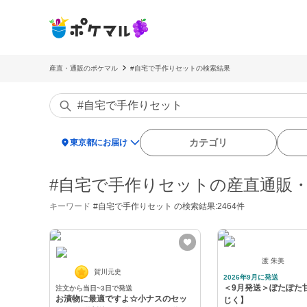
産直・通販のポケマル
#自宅で手作りセットの検索結果
location_on
カテゴリ
東京都にお届け
#自宅で手作りセットの産直通販
キーワード
#自宅で手作りセット
の検索結果:2464件
渡 朱美
賀川元史
2026年9月に発送
＜9月発送＞ぽたぽた
注文から当日~3日で発送
お漬物に最適ですよ☆小ナスのセッ
じく】