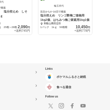
祥代
輪玉祥代
で発送
】 塩分控えめ しそ
注文から4~16日で発送
塩分控えめ リンゴ酢梅ご進物用
0ｇ
1kg2個、はちみつ梅ご家庭用1kg1個
市
和歌山県田辺市
2,090
10,450
 25粒～28粒
1パック 1kｇ 50粒程
円
円
+送料
745円
+送料
778円
Links
ポケマルふるさと納税
食べる通信
Follow us