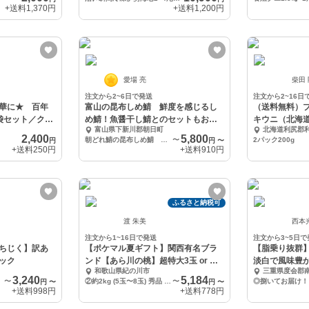
+送料
1,370円
+送料
1,200円
愛場 亮
柴田
注文から2~6日で発送
注文から2~16日
華に★ 百年
富山の昆布しめ鯖 鮮度を感じるし
（送料無料）プ
袋セット／クリ
め鯖！魚醤干し鯖とのセットもおす
キウニ（北海
富山県下新川郡朝日町
北海道利尻郡
すめ
200g
2,400
5,800
朝どれ鯖の昆布しめ鯖 大中サイズ 半身×3pc
〜
2パック200g
円
円
〜
+送料
250円
+送料
910円
ふるさと納税可
渡 朱美
西本
注文から1~16日で発送
注文から3~5日で
ちじく】訳あ
【ポケマル夏ギフト】関西有名ブラ
【脂乗り抜群
パック
ンド【あら川の桃】超特大3玉 or 約
淡白で風味豊
和歌山県紀の川市
三重県度会郡
2kg
ランド鯛
3,240
5,184
ご家庭用
〜
②約2kg (5玉〜8玉) 秀品 贈答用 or ご家庭用
〜
円
〜
円
〜
+送料
998円
+送料
778円