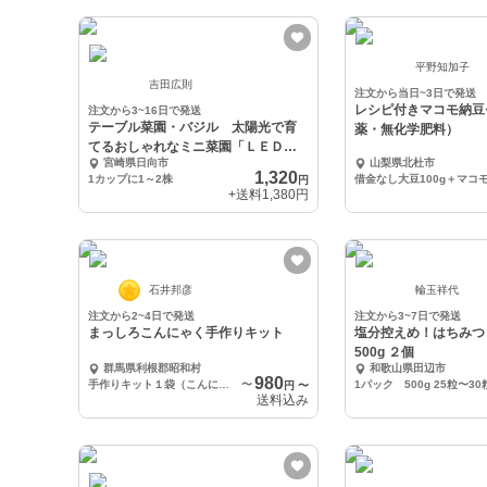
平野知加子
吉田広則
注文から当日~3日で発送
レシピ付きマコモ納豆
注文から3~16日で発送
テーブル菜園・バジル 太陽光で育
薬・無化学肥料）
てるおしゃれなミニ菜園「ＬＥＤ栽
宮崎県日向市
山梨県北杜市
培」
1,320
1カップに1～2株
円
+送料
1,380円
石井邦彦
輪玉祥代
注文から2~4日で発送
注文から3~7日で発送
まっしろこんにゃく手作りキット
塩分控えめ！はちみつ
500g ２個
群馬県利根郡昭和村
和歌山県田辺市
980
手作りキット１袋（こんにゃく粉５０g）
〜
1パック 500g 25粒〜30
円
〜
送料込み