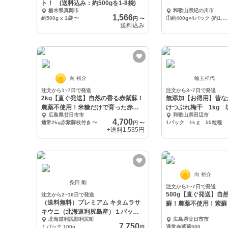
ト！ (送料込み：約500gを1-8袋)
栃木県真岡市
和歌山県紀の川市
1,566
約500g x 1袋
〜
①約400g×4パック (約1.6kg) 優品 訳あり 規格外 加工用 or ご家庭用
円
〜
送料込み
向 裕介
輪玉祥代
注文から1~7日で発送
注文から3~7日で発送
2kg【直ぐ発送】自然の香る赤紫蘇！
無添加【お得用】昔な
農薬不使用！米糠だけで育った赤紫
けつぶれ梅干 1kg 
広島県廿日市市
和歌山県田辺市
蘇！
4,700
通常2kg赤紫蘇枝付き
〜
1パック 1kｇ 55粒程
円
〜
+送料
1,535円
向 裕介
柴田 剛
注文から1~7日で発送
500g【直ぐ発送】自
注文から2~16日で発送
（送料無料）プレミアム キタムラサ
蘇！農薬不使用！紫蘇
キウニ（北海道利尻島産）１パック
北海道利尻郡利尻町
広島県廿日市市
100g
7,750
１パック 100g
通常赤紫蘇500
円