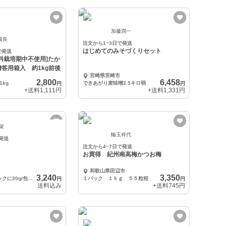
加藤潤一
貴良
注文から1~3日で発送
はじめてのみそづくりセット
で発送
料栽培期中不使用]たか
答用箱入 約1kg前後
宮崎県宮崎市
2,800
6,458
kg
できあがり麦味噌2.5キロ弱
円
円
+送料
1,111円
+送料
1,331円
 栄
輪玉祥代
発送
注文から4~7日で発送
お買得 紀州南高梅かつお梅
和歌山県田辺市
3,240
3,350
3パック入り 1パックに20g/包×10包
１パック １ｋｇ ５５粒程
円
円
送料込み
+送料
745円