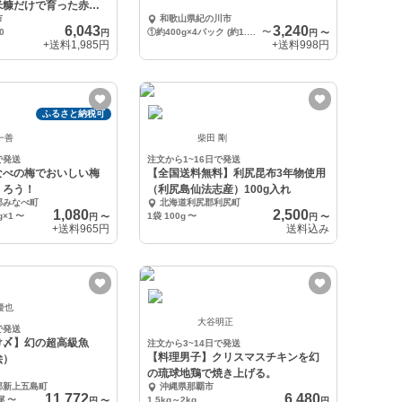
米糠だけで育った赤紫
市
和歌山県紀の川市
6,043
3,240
0
①約400g×4パック (約1.6kg) 優品 訳あり 規格外 加工用 or ご家庭用
〜
円
円
〜
+送料
1,985円
+送料
998円
ふるさと納税可
一善
柴田 剛
で発送
注文から1~16日で発送
なべの梅でおいしい梅
【全国送料無料】利尻昆布3年物使用
くろう！
（利尻島仙法志産）100g入れ
郡みなべ町
北海道利尻郡利尻町
1,080
2,500
×1
〜
1袋 100g
〜
円
〜
円
〜
+送料
965円
送料込み
優也
大谷明正
で発送
け〆】幻の超高級魚
注文から3~14日で発送
【料理男子】クリスマスチキンを幻
絵）
の琉球地鶏で焼き上げる。
郡新上五島町
沖縄県那覇市
11,772
6,480
尾
〜
1.5kg～2kg
円
〜
円