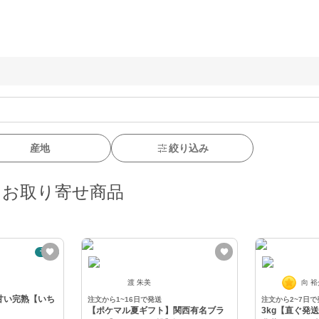
産地
絞り込み
・お取り寄せ商品
予約
渡 朱美
向 
甘い完熟【いち
注文から1~16日で発送
注文から2~7日で
【ポケマル夏ギフト】関西有名ブラ
3kg【直ぐ発