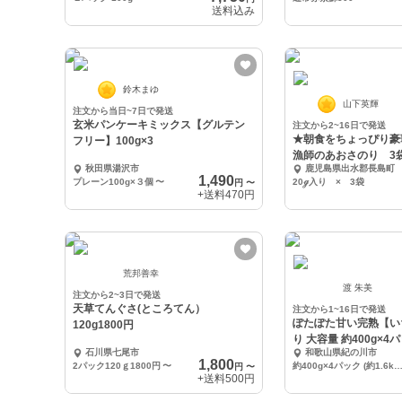
送料込み
鈴木まゆ
山下英輝
注文から当日~7日で発送
玄米パンケーキミックス【グルテン
注文から2~16日で発送
★朝食をちょっぴり豪
フリー】100g×3
漁師のあおさのり 3
秋田県湯沢市
鹿児島県出水郡長島町
ックポスト便
1,490
プレーン100g×３個
〜
20ℊ入り × 3袋
円
〜
+送料
470円
荒邦善幸
渡 朱美
注文から2~3日で発送
天草てんぐさ(ところてん）
注文から1~16日で発送
ぽたぽた甘い完熟【い
120g1800円
り 大容量 約400g×4
石川県七尾市
和歌山県紀の川市
1,800
2パック120ｇ1800円
〜
約400g×4パック (約1.6kg) 優品 訳あり 規格外 加工用 or 
円
〜
+送料
500円