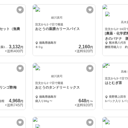
細川真司
高木
注文から1~7日で発送
セット（無農
おとうの薬膳カリースパイス
注文から2~16日
[農薬・化学肥
きのバナナ 贈
徳島県徳島市
熊本県八代市
3,132
2,160
借金なし大豆100g＋マコモ葉10g＋マコモ納豆の作り方レシピ
８０g
贈答用箱入り 約1
円
円
+送料
400円
+送料
920円
高橋
細川真司
注文から3~7日で
はとむぎ茶
注文から1~7日で発送
リンゴ酢梅
おとうのタンドリーミックス
徳島県徳島市
長野県上田市
4,968
648
粒程
袋入り30g
〜
円
円
〜
+送料
745円
+送料
920円