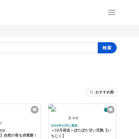
検索
おすすめ順
予約
渡 朱美
裕介
2026年10月に発送
＜10月発送＞ぽたぽた甘い完熟【い
発送
送】自然の香る赤紫蘇！
ちじく】