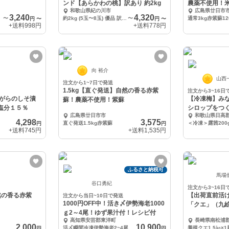
ンド【あらかわの桃】訳あり 約2kg
農薬不使用！
和歌山県紀の川市
広島県廿日市
蘇！
3,240
4,320
〜
約2kg (5玉〜8玉) 優品 訳あり 規格外 ご家庭用
〜
通常3kg赤紫蘇12
円
〜
円
〜
+送料
998円
+送料
778円
向 裕介
山西
注文から1~7日で発送
1.5kg【直ぐ発送】自然の香る赤紫
注文から3~16日
がらのしそ漬
【冷凍梅】み
蘇！農薬不使用！紫蘇
塩分１５％
シロップをつ
広島県廿日市市
和歌山県日高
4,298
3,575
直ぐ発送1.5kg赤紫蘇
＜冷凍＞露茜200g
円
円
+送料
745円
+送料
1,535円
ふるさと納税可
馬場
谷口勇紀
注文から3~16日
然の香る赤紫
【出荷直前活
注文から当日~10日で発送
1000円OFF中！活き〆伊勢海老1000
「クエ」（九
ｇ2～4尾！ゆず果汁付！レシピ付
高知県安芸郡東洋町
長崎県南松浦
2,000
10,900
活〆瞬間冷凍伊勢海老2~4尾 （個包装）
養殖クエ1.5㎏×1
円
円