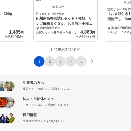
輪玉
輪玉祥代
注文から4~10日
みつ梅 300g
【おまけ付き
注文から4~7日で発送
紀州南高梅お試しセット７種類、リ
漬梅干し 50
ンゴ酢梅３００ｇ、お弁当用小梅５
和歌山県田辺市
和歌山県田辺
００ｇ
1,485
4,860
程
お試しセット各５個～６個 リンゴ酢梅300g お弁当用はちみつ小梅500g
1パック ５００ｇ
円
円
+送料
745円
+送料
778円
1-40表示/2464件中
1
2
3
4
5
生産者の方へ
農家さん・漁師さんを募集しています!
法人・自治体の方へ
アライアンスのご相談はこちらから
採用情報
生産者と食べる人をつなぎたい