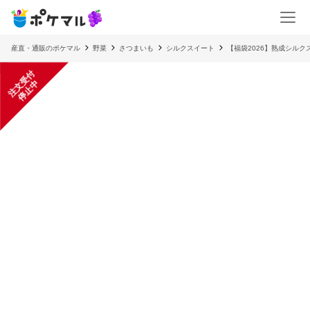
産直・通販のポケマル
野菜
さつまいも
シルクスイート
【福袋2026】熟成シルク
注
文
受
付
停
止
中