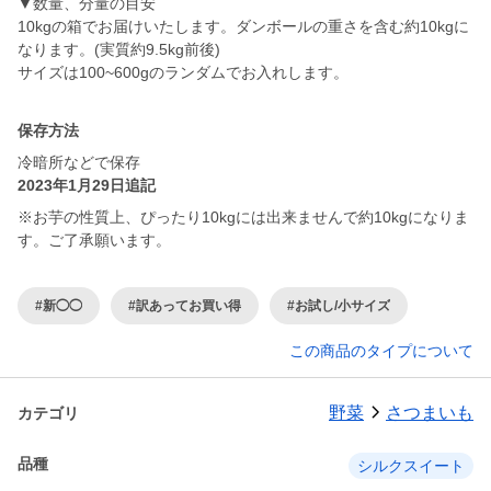
▼数量、分量の目安
10kgの箱でお届けいたします。ダンボールの重さを含む約10kgに
なります。(実質約9.5kg前後)
サイズは100~600gのランダムでお入れします。
保存方法
冷暗所などで保存
2023年1月29日追記
※お芋の性質上、ぴったり10kgには出来ませんで約10kgになりま
す。ご了承願います。
#新◯◯
#訳あってお買い得
#お試し/小サイズ
この商品のタイプについて
野菜
さつまいも
カテゴリ
品種
シルクスイート