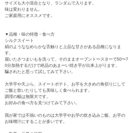
サイズも大小混合となり、ランダムで入ります。
味は変わりません。
ご家庭用にオススメです。
▼品種・味の特徴・食べ方
シルクスイート
絹のようななめらかな舌触りと上品な甘さがある品種になりま
す。
届いたさつまいもを洗って、そのままオーブントースターで50〜7
0分加熱するだけで絶品のあまーい焼き芋が出来上がります。
騙されたと思って試してみて下さい。
大学芋や天ぷら、スイートポテト、お芋を大きめの角切りにして
ご飯と炊いたりしても美味しく食べられます。
調理の幅は無限大です。
お好みの食べ方を見つけてみて下さい。
我が家では不揃いのものは大学芋やお芋の炊き込みご飯、お芋の
お味噌汁にすることが多いです。