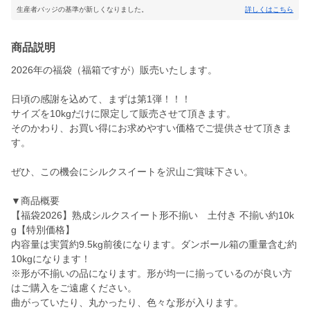
生産者バッジの基準が新しくなりました。
詳しくはこちら
商品説明
2026年の福袋（福箱ですが）販売いたします。
日頃の感謝を込めて、まずは第1弾！！！
サイズを10kgだけに限定して販売させて頂きます。
そのかわり、お買い得にお求めやすい価格でご提供させて頂きま
す。
ぜひ、この機会にシルクスイートを沢山ご賞味下さい。
▼商品概要
【福袋2026】熟成シルクスイート形不揃い 土付き 不揃い約10k
g【特別価格】
内容量は実質約9.5kg前後になります。ダンボール箱の重量含む約
10kgになります！
※形が不揃いの品になります。形が均一に揃っているのが良い方
はご購入をご遠慮ください。
曲がっていたり、丸かったり、色々な形が入ります。