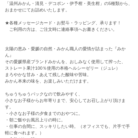
「温州みかん・清見・デコポン・伊予柑・美生柑」の5種類から、
おまかせにてお詰めいたします。
★各種メッセージカード・お熨斗・ラッピング、承ります！
ご利用の方は、ご注文時に連絡事項へお書きください。
太陽の恵み・愛媛の自然・みかん職人の愛情が詰まった『みか
ん』
その愛媛県産ブランドみかんを、おしみなく使用して搾った、
ストレート果汁100％使用の本格ヘルシーゼリー（ジュレ）
まろやかな甘み・あえて残した酸味や苦味。
みかん本来の味を、お楽しみいただけます。
ちゅうちゅうパックなので飲みやすく、
小さなお子様からお年寄りまで、安心してお召し上がり頂けま
す。
・小さなお子様の夕食までのおやつに。
・朝ご飯やお風呂上りの時に。
・仕事の合間に、スッキリしたい時。（オフィスでも、片手で手
軽に食べれます。）