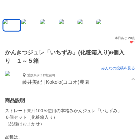
本日あと 20点
1
かんきつジュレ「いちずみ」(化粧箱入り)6個入
り １～５箱
みんなの投稿を見る
愛媛県伊予郡松前町
藤井美紀 | Koko'o(ココオ)農園
商品説明
ストレート果汁100％使用の本格みかんジュレ「いちずみ」
６個セット（化粧箱入り）
（品種はおまかせ）
品種は、