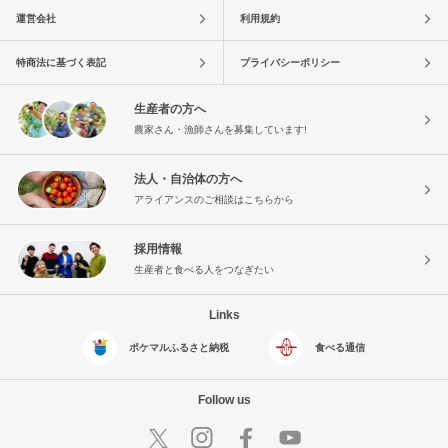
運営会社
利用規約
特商法に基づく表記
プライバシーポリシー
生産者の方へ
農家さん・漁師さんを募集しています!
法人・自治体の方へ
アライアンスのご相談はこちらから
採用情報
生産者と食べる人をつなぎたい
Links
ポケマルふるさと納税
食べる通信
Follow us