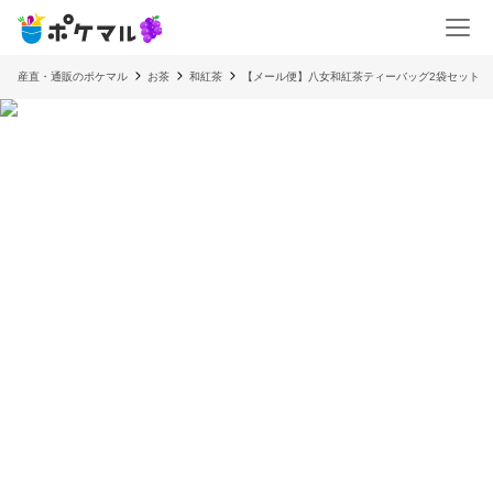
産直・通販のポケマル
お茶
和紅茶
【メール便】八女和紅茶ティーバッグ2袋セット