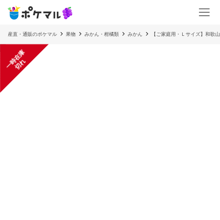
産直・通販のポケマル
果物
みかん・柑橘類
みかん
【ご家庭用・Ｌサイズ】和歌山
一
在
庫
切
時
れ