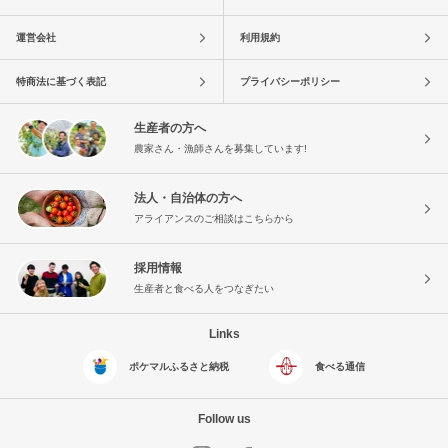
運営会社
利用規約
特商法に基づく表記
プライバシーポリシー
生産者の方へ
農家さん・漁師さんを募集しています!
法人・自治体の方へ
アライアンスのご相談はこちらから
採用情報
生産者と食べる人をつなぎたい
Links
ポケマルふるさと納税
食べる通信
Follow us