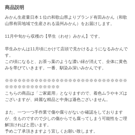
商品説明
みかん生産量日本１位の和歌山県よりブランド有田みかん（和歌
山県有田地域で生産される温州みかん）をお届けします。
11月中旬から収穫の【早生（わせ）みかん】です。
早生みかんは11月頃にかけて店頭で見かけるようになるみかんで
す。
この頃になると、お茶っ葉のような濃い緑が消えて、全体に黄色
みを帯びていきます。一番、馴染み深いみかんです。
※※※※※※※※※※※※※※※※※※※※※※※※※※※※※
※※※※※※※※※※※※※
こちらの商品は「ご家庭用」となりますので、着色ムラやキズは
ございますが、綺麗な精品と中身は遜色ございません。
また、一つ一つ手作業で傷や腐りがないか確認をしております
が、生ものですので少しの傷からでも腐ってしまう可能性をご理
解頂ければと思います。
予めご了承頂きますよう宜しくお願い致します。