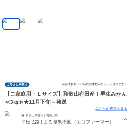
一時在庫切れ（21時に在庫数がリセットされます）
ふるさと納税可
【ご家庭用・Ｌサイズ】和歌山有田産！早生みかん
≪3㎏≫★11月下旬～発送
みんなの投稿を見る
和歌山県有田郡有田川町
平松弘路 | まる隆果樹園（エコファーマー）