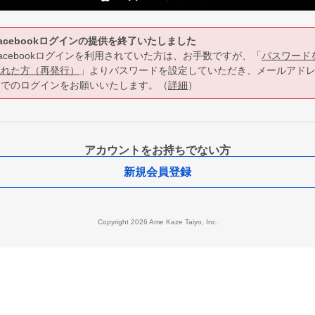
acebookログインの提供を終了いたしました
acebookログインを利用されていた方は、お手数ですが、「
パスワード
忘れた方（再発行）
」よりパスワードを設定していただき、メールアド
スでのログインをお願いいたします。（
詳細
）
アカウントをお持ちでない方
新規会員登録
Copyright 2026 Ame Kaze Taiyo, Inc.