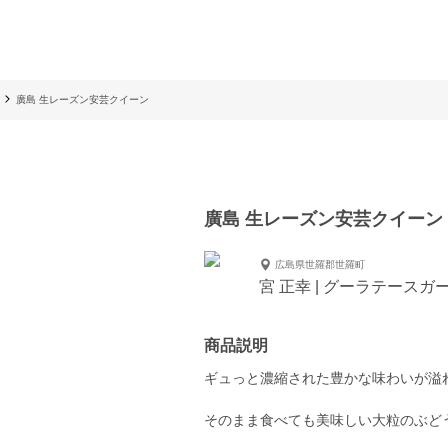
廣島 生レーズン安芸クイーン
廣島 生レーズン安芸クイーン
広島県世羅郡世羅町
宮 正幸 | グーラテースガ
商品説明
ギュっと濃縮された豊かな味わいが溢
そのまま食べても美味しい大粒のぶど