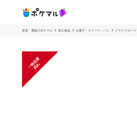
産直・通販のポケマル
加工食品
お菓子・スイーツ・パン
ドライフルーツ
一
在
庫
切
時
れ