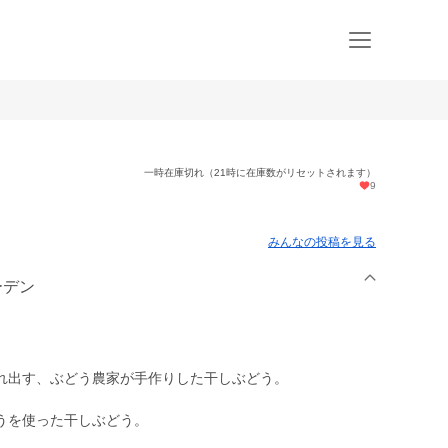
一時在庫切れ（21時に在庫数がリセットされます）
9
みんなの投稿を見る
ーデン
れ出す、ぶどう農家が手作りした干しぶどう。
うを使った干しぶどう。