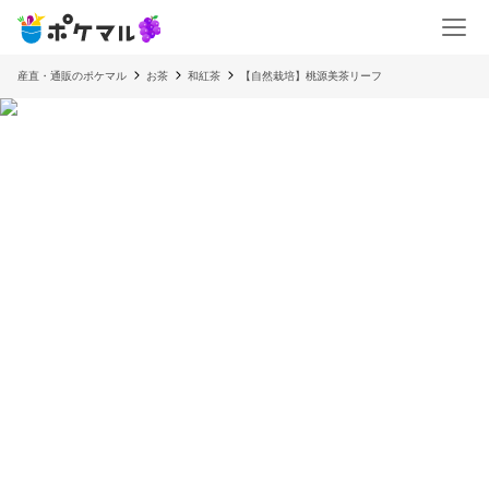
産直・通販のポケマル
お茶
和紅茶
【自然栽培】桃源美茶リーフ