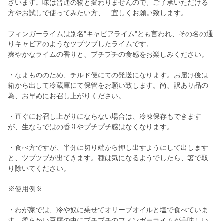
ざいます。味は普通の物と変わりませんので、ご了承いただける
方やお試しで使ってみたい方、 宜しくお願い致します。
フィンガーライムは別名"キャビアライム"とも言われ、その名の通
りキャビアのようなツブツブしたライムです。
爽やかなライムの香りと、プチプチの食感をお楽しみください。
・なまもののため、チルド便にての発送になります。お届け後は
箱から出して冷蔵庫にて保管をお願い致します。尚、訳あり品の
為、お早めにお召し上がりください。
・直ぐにお召し上がりにならない場合は、冷凍保存もできます
が、生ならではの香りやプチプチ感はなくなります。
・食べ方ですが、半分に切り端から押し出すようにして出します
と、ツブツブが出てきます。種は気になるようでしたら、箸で取
り除いてください。
※使用例※
・わが家では、冷や奴に乗せてオリーブオイルと塩で食べていま
す。柔らかい豆腐の中にプチプチのフィンガーライムが美味しい