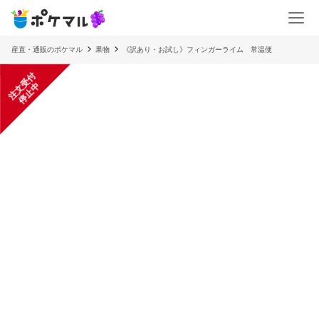
産直・通販のポケマル
果物
《訳あり・お試し》フィンガーライム 常温便
注
文
受
付
停
止
中