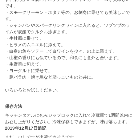
です。
・スモークサーモン・ホタテ等の、お刺身に乗せても美味しいで
す。
・シャンパンやスパークリングワインに入れると、ツブツブのラ
イムが炭酸でクルクル泳ぎます。
・生牡蠣に乗せて。
・ヒラメのムニエルに添えて。
・白身の魚をソテーして白ワインを少々、の上に添えて。
・山椒の香りにも似ているので、和食にも意外と合います。
・生野菜に和えて。
・ヨーグルトに乗せて。
・豚バラ肉・焼き鳥など脂っこいものと共に。
いろいろとお試しください。
保存方法
キッチンタオルに包みジップロックに入れて冷蔵庫で1週間以内に
お召し上がりください。冷凍保存もできますが、味は落ちます。
2019年12月17日追記
まだ、少しですが出荷できそうです。