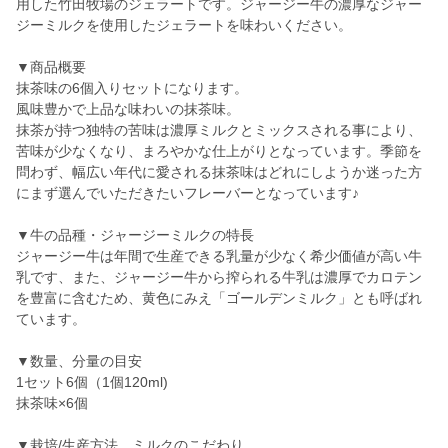
用した竹田牧場のジェラートです。ジャージー牛の濃厚なジャー
ジーミルクを使用したジェラートを味わいください。
▼商品概要
抹茶味の6個入りセットになります。
風味豊かで上品な味わいの抹茶味。
抹茶が持つ独特の苦味は濃厚ミルクとミックスされる事により、
苦味が少なくなり、まろやかな仕上がりとなっています。季節を
問わず、幅広い年代に愛される抹茶味はどれにしようか迷った方
にまず選んでいただきたいフレーバーとなっています♪
▼牛の品種・ジャージーミルクの特長
ジャージー牛は年間で生産できる乳量が少なく希少価値が高い牛
乳です、また、ジャージー牛から搾られる牛乳は濃厚でカロテン
を豊富に含むため、黄色にみえ「ゴールデンミルク」とも呼ばれ
ています。
▼数量、分量の目安
1セット6個（1個120ml)
抹茶味×6個
▼栽培/生産方法、ミルクのこだわり