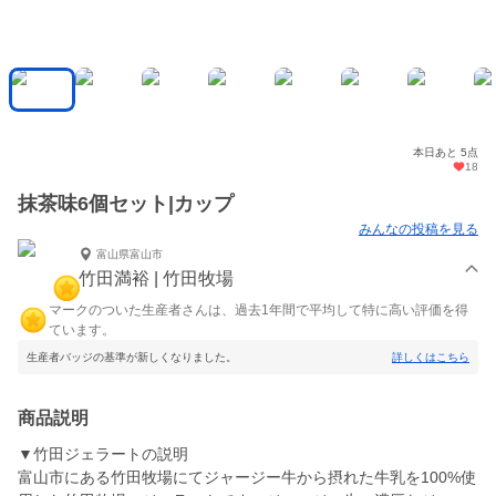
本日あと 5点
18
抹茶味6個セット|カップ
みんなの投稿を見る
富山県富山市
竹田満裕 | 竹田牧場
マークのついた生産者さんは、過去1年間で平均して特に高い評価を得
ています。
生産者バッジの基準が新しくなりました。
詳しくはこちら
商品説明
▼竹田ジェラートの説明
富山市にある竹田牧場にてジャージー牛から摂れた牛乳を100%使