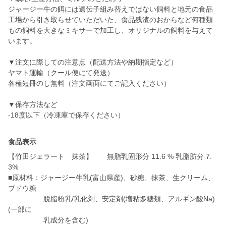
ジャージー牛の餌には遺伝子組み替えではない飼料と地元の食品
工場から引き取らせていただいた、食品残渣のおからなど何種類
もの飼料を大きなミキサーで加工し、オリジナルの飼料を与えて
います。
▼注文に際しての注意点（配送方法や納期指定など）
ヤマト運輸（クール便にて発送）
各種短冊のし無料（注文画面にてご記入ください）
▼保存方法など
-18度以下（冷凍庫で保存ください）
食品表示
【竹田ジェラート 抹茶】 無脂乳固形分 11.6 % 乳脂肪分 7.
3%
■原材料：ジャージー牛乳(富山県産)、砂糖、抹茶、生クリーム、
ブドウ糖
脱脂粉乳/乳化剤、安定剤(増粘多糖類、アルギン酸Na)
(一部に
乳成分を含む)