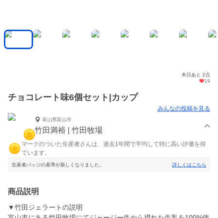
本日あと 2点
19
チョコレート味6個セット|カップ
みんなの投稿を見る
富山県富山市
竹田満裕 | 竹田牧場
マークのついた生産者さんは、過去1年間で平均して特に高い評価を得
ています。
生産者バッジの基準が新しくなりました。
詳しくはこちら
商品説明
▼竹田ジェラートの説明
富山市にある竹田牧場にてジャージー牛から摂れた牛乳を100%使