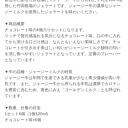
用した竹田牧場のジェラートです。ジャージー牛の濃厚なジャー
ジーミルクを使用したジェラートを味わいください。
▼商品概要
チョコレート味の6個入りセットになります。
リッチで贅沢感溢れる気分になるチョコレート味、口の中に入れ
てから溶ける口どけ感は、なんともいえない美味しさです。チョ
コレートが引き出す香ばしい匂いがジャージーミルク独特の匂い
を消し食べやすいジェラートとなっています。定番のフレーバー
となっています♪
▼牛の品種・ジャージーミルクの特長
ジャージー牛は年間で生産できる乳量が少なく希少価値が高い牛
乳です、また、ジャージー牛から搾られる牛乳は濃厚でカロテン
を豊富に含むため、黄色にみえ「ゴールデンミルク」とも呼ばれ
ています。
▼数量、分量の目安
1セット6個（1個120ml)
チョコレート味×6個