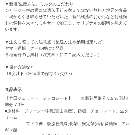
▼栽培/生産方法、ミルクのこだわり
ジャージー牛の餌には遺伝子組み替えではない飼料と地元の食品
工場から引き取らせていただいた、食品残渣のおからなど何種類
もの飼料を大きなミキサーで加工し、オリジナルの飼料を与えて
います。
▼注文に際しての注意点（配送方法や納期指定など）
ヤマト運輸（クール便にて発送）
各種短冊のし無料（注文画面にてご記入ください）
▼保存方法など
-18度以下（冷凍庫で保存ください）
食品表示
【竹田ジェラート チョコレート】 無脂乳固形分 8.5 % 乳脂
肪分 7.1%
■原材料：ジャージー牛乳(富山県産)、砂糖、チョコレート、生ク
リーム、
ブドウ糖、脱脂粉乳/乳化剤、安定剤(増粘多糖類、アル
ギン酸