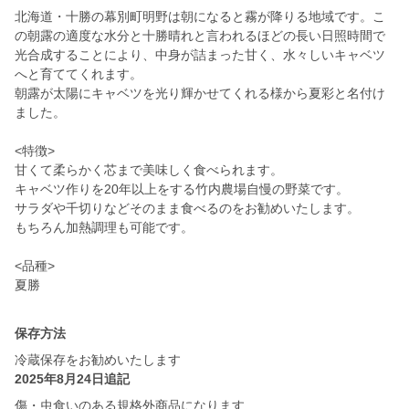
北海道・十勝の幕別町明野は朝になると霧が降りる地域です。こ
の朝露の適度な水分と十勝晴れと言われるほどの長い日照時間で
光合成することにより、中身が詰まった甘く、水々しいキャベツ
へと育ててくれます。
朝露が太陽にキャベツを光り輝かせてくれる様から夏彩と名付け
ました。
<特徴>
甘くて柔らかく芯まで美味しく食べられます。
キャベツ作りを20年以上をする竹内農場自慢の野菜です。
サラダや千切りなどそのまま食べるのをお勧めいたします。
もちろん加熱調理も可能です。
<品種>
保存方法
冷蔵保存をお勧めいたします
2025年8月24日追記
傷・虫食いのある規格外商品になります