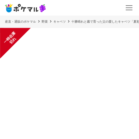
産直・通販のポケマル
野菜
キャベツ
十勝晴れと霧で育った父の愛したキャベツ「夏彩
一
在
庫
切
時
れ