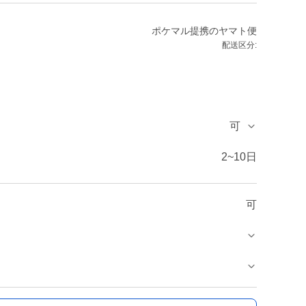
ポケマル提携のヤマト便
配送区分:
可
2~10日
可