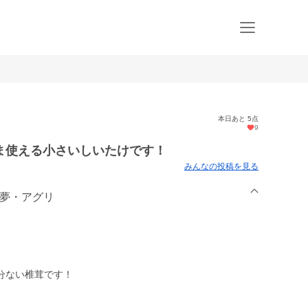
本日あと 5点
9
ま使える小さいしいたけです！
みんなの投稿を見る
 夢・アグリ
分ない椎茸です！