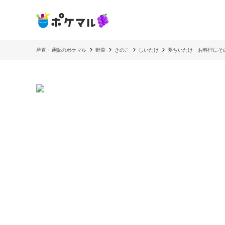
産直・通販のポケマル
野菜
きのこ
しいたけ
夢ちいたけ お料理にそ