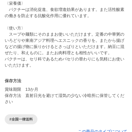
〈栄養価〉
パクチーは消化促進、食欲増進効果があります。また活性酸素
の働きを防止する抗酸化作用に優れています。
〈使い方〉
スープや麺類にそのままお使いいただけます。定番の中華粥の
いろどりや東南アジア料理へエスニックの香りを。またから揚げ
などの揚げ物に振りかけるとさっぱりといただけます。納豆に混
ぜたり、和えものに。またお肉料理とも相性がいいです。
パクチーは、セリ科であるためパセリの替わりにも気軽にお使い
いただけます。
保存方法
賞味期限 13か月
保存方法 直射日光を避けて湿気の少ない冷暗所に保管してくだ
さい
#全国一律送料
この商品のタイプについて