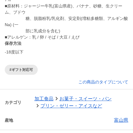
■原材料：ジャージー牛乳(富山県産)、バナナ、砂糖、生クリー
ム、ブドウ
糖、脱脂粉乳/乳化剤、安定剤(増粘多糖類、アルギン酸
Na) (一
部に乳成分を含む)
保存方法
-18度以下
#ギフト対応可
この商品のタイプについて
加工食品
お菓子・スイーツ・パン
カテゴリ
プリン・ゼリー・アイスなど
富山県
産地