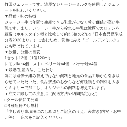
竹田ジェラートです。濃厚なジャージーミルクを使用したジェラ
ートを味わいください。
▼品種・味の特徴
ジャージー牛は年間で生産できる乳量が少なく希少価値が高い牛
乳です、また、ジャージー牛から搾れる牛乳は濃厚でカロテンを
豊富（ホルスタイン種と比較して約3.5倍の27μg『日本食品標準成
分表2020より』）に含むため、黄色にみえ「ゴールデンミルク」
とも呼ばれています。
▼数量、分量の目安
1セット12個（1個120ml）
レモン味×4個 ストロベリー味×4個 バナナ味×4個
▼栽培/生産方法、こだわり
餌には遺伝子組み替えではない飼料と地元の食品工場から引き取
らせていただいた、食品残渣のおからなど何種類もの飼料を大き
なミキサーで加工し、オリジナルの飼料を与えています。
▼注文に際しての注意点（配送方法や納期指定など）
□クール便にて発送
□各種短冊のし無料
『申し送り事項欄にのし希望とご記入のうえ、表書き(内祝・お中
元等）、宛名をご記入ください』