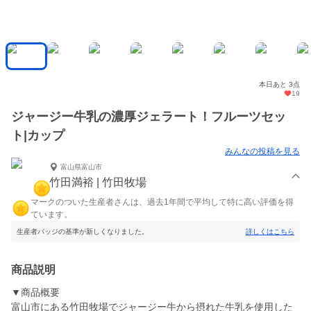
本日あと 3点
19
ジャージー牛乳の濃厚ジェラート！フルーツセッ
ト|カップ
みんなの投稿を見る
富山県富山市
竹田満裕 | 竹田牧場
マークのついた生産者さんは、過去1年間で平均して特に高い評価を得
ています。
生産者バッジの基準が新しくなりました。
詳しくはこちら
商品説明
▼商品概要
富山市にある竹田牧場でジャージー牛から摂れた牛乳を使用した