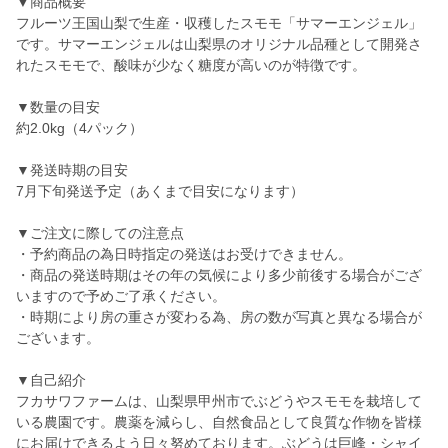
▼商品概要
フルーツ王国山梨で生産・収穫したスモモ「サマーエンジェル」
です。サマーエンジェルは山梨県のオリジナル品種として開発さ
れたスモモで、酸味が少なく糖度が高いのが特徴です。
▼数量の目安
約2.0kg（4パック）
▼発送時期の目安
7月下旬発送予定（あくまで目安になります）
▼ご注文に際しての注意点
・予約商品の為日時指定の発送はお受けできません。
・商品の発送時期はその年の気候により多少前後する場合がござ
いますので予めご了承ください。
・時期により房の重さが変わる為、房の数が写真と異なる場合が
ございます。
▼自己紹介
フカサワファームは、山梨県甲州市でぶどうやスモモを栽培して
いる農園です。農薬を減らし、自然食品として良質な作物を皆様
にお届けできるよう日々努めております。ぶどうは巨峰・シャイ