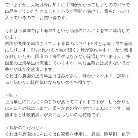
ていますが、大粒以外は加工に手間がかかってしまうのでバラで
出品させていただきました！バラす手間が省けて、量もたっぷり
入っているので、お買い得です。
くわはら農園では上海早生という品種のにんにくを主に栽培して
います。
四国や九州で栽培されている青森のホワイト6片とは違う早生品種
になります。6片と比べると粒が細く、球が割れやすく、かつ栽培
が難しいため、国産の上海早生はなかなか流通していません。外
国産の上海早生は流通していますが、同じ品種とは思えないほど
香りや味が全然違います。
くわはら農園の上海早生は甘みがあり、味わいマイルド。加熱す
ると匂いが比較的気にならないのも特徴です。
＜味＞
上海早生のにんにくの甘みがあってマイルドですが、しっかりと
にんにくの味はします。柔らかめの食べやすいにんにくです。加
熱すると比較的臭いが気にならないのも特徴です。
＜栽培のこだわり＞
くわはら農園のにんにくは自家種を使用し、農薬、除草剤、化学