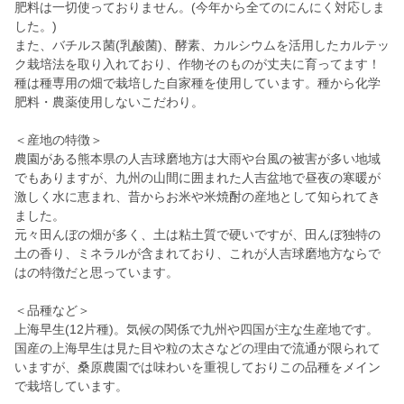
肥料は一切使っておりません。(今年から全てのにんにく対応しま
した。)
また、バチルス菌(乳酸菌)、酵素、カルシウムを活用したカルテッ
ク栽培法を取り入れており、作物そのものが丈夫に育ってます！
種は種専用の畑で栽培した自家種を使用しています。種から化学
肥料・農薬使用しないこだわり。
＜産地の特徴＞
農園がある熊本県の人吉球磨地方は大雨や台風の被害が多い地域
でもありますが、九州の山間に囲まれた人吉盆地で昼夜の寒暖が
激しく水に恵まれ、昔からお米や米焼酎の産地として知られてき
ました。
元々田んぼの畑が多く、土は粘土質で硬いですが、田んぼ独特の
土の香り、ミネラルが含まれており、これが人吉球磨地方ならで
はの特徴だと思っています。
＜品種など＞
上海早生(12片種)。気候の関係で九州や四国が主な生産地です。
国産の上海早生は見た目や粒の太さなどの理由で流通が限られて
いますが、桑原農園では味わいを重視しておりこの品種をメイン
で栽培しています。