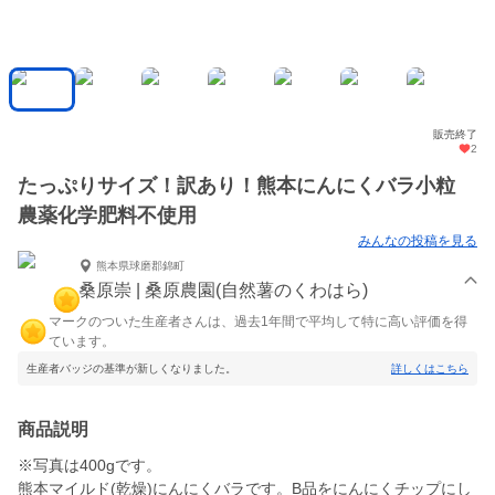
販売終了
2
たっぷりサイズ！訳あり！熊本にんにくバラ小粒
農薬化学肥料不使用
みんなの投稿を見る
熊本県球磨郡錦町
桑原崇 | 桑原農園(自然薯のくわはら)
マークのついた生産者さんは、過去1年間で平均して特に高い評価を得
ています。
生産者バッジの基準が新しくなりました。
詳しくはこちら
商品説明
※写真は400gです。
熊本マイルド(乾燥)にんにくバラです。B品をにんにくチップにし