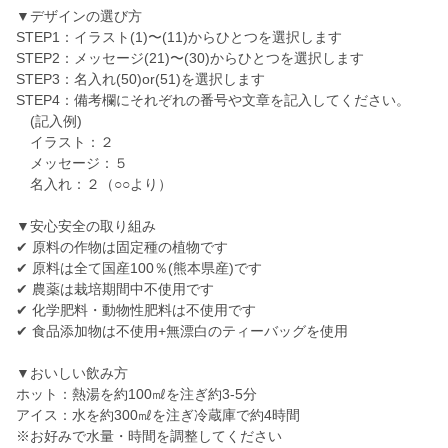
▼デザインの選び方
STEP1：イラスト(1)〜(11)からひとつを選択します
STEP2：メッセージ(21)〜(30)からひとつを選択します
STEP3：名入れ(50)or(51)を選択します
STEP4：備考欄にそれぞれの番号や文章を記入してください。
(記入例)
イラスト：２
メッセージ：５
名入れ：２（○○より）
▼安心安全の取り組み
✔︎ 原料の作物は固定種の植物です
✔︎ 原料は全て国産100％(熊本県産)です
✔︎ 農薬は栽培期間中不使用です
✔︎ 化学肥料・動物性肥料は不使用です
✔︎ 食品添加物は不使用+無漂白のティーバッグを使用
▼おいしい飲み方
ホット：熱湯を約100㎖を注ぎ約3-5分
アイス：水を約300㎖を注ぎ冷蔵庫で約4時間
※お好みで水量・時間を調整してください