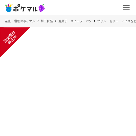
産直・通販のポケマル
加工食品
お菓子・スイーツ・パン
プリン・ゼリー・アイスな
注
文
受
付
停
止
中