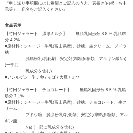
『申し送り事項欄にのし希望とご記入のうえ、表書き(内祝・お中
元等）、宛名をご記入ください』
食品表示
【竹田ジェラート 濃厚ミルク】 無脂乳固形分 8.8 % 乳脂肪
分 4.2%
■原材料：ジャージー牛乳(富山県産)、砂糖、生クリーム、ブドウ
糖
脱脂粉乳/乳化剤、安定剤(増粘多糖類、アルギン酸Na)
(一部に
乳成分を含む)
■アレルゲン：乳 / 卵 / そば / 大豆 / えび
【竹田ジェラート チョコレート】 無脂乳固形分 8.5 % 乳脂
肪分 7.1%
■原材料：ジャージー牛乳(富山県産)、砂糖、チョコレート、生ク
リーム、
ブドウ糖、脱脂粉乳/乳化剤、安定剤(増粘多糖類、アル
ギン酸
Na) (一部に乳成分を含む)