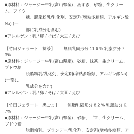
■原材料：ジャージー牛乳(富山県産)、あずき、砂糖、生クリー
ム、ブドウ
糖、脱脂粉乳/乳化剤、安定剤(増粘多糖類、アルギン酸
Na) (一
部に乳成分を含む)
■アレルゲン：乳 / 卵 / そば / 大豆 / えび
【竹田ジェラート 抹茶】 無脂乳固形分 11.6 % 乳脂肪分 7.
3%
■原材料：ジャージー牛乳(富山県産)、砂糖、抹茶、生クリーム、
ブドウ糖
脱脂粉乳/乳化剤、安定剤(増粘多糖類、アルギン酸Na)
(一部に
乳成分を含む)
■アレルゲン：乳 / 卵 / そば / 大豆 / えび
【竹田ジェラート 黒ごま】 無脂乳固形分 8.2 % 乳脂肪分 6.
7%
■原材料：ジャージー牛乳(富山県産)、砂糖、ゴマ、生クリーム、
ブドウ糖
脱脂粉乳、ブランデー/乳化剤、安定剤(増粘多糖類、ア