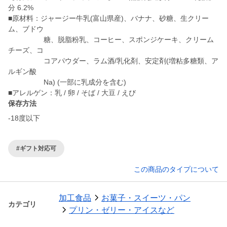
分 6.2%
■原材料：ジャージー牛乳(富山県産)、バナナ、砂糖、生クリー
ム、ブドウ
糖、脱脂粉乳、コーヒー、スポンジケーキ、クリーム
チーズ、コ
コアパウダー、ラム酒/乳化剤、安定剤(増粘多糖類、ア
ルギン酸
Na) (一部に乳成分を含む)
保存方法
-18度以下
#ギフト対応可
この商品のタイプについて
加工食品
お菓子・スイーツ・パン
カテゴリ
プリン・ゼリー・アイスなど