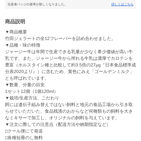
生産者バッジの基準が新しくなりました。
詳しくはこちら
商品説明
▼商品概要
竹田ジェラートの全12フレーバーを詰め合わせました。
▼品種・味の特徴
ジャージー牛は年間で生産できる乳量が少なく希少価値が高い牛
乳です、また、ジャージー牛から搾れる牛乳は濃厚でカロテンを
豊富（ホルスタイン種と比較して約3.5倍の27μg『日本食品標準成
分表2020より』）に含むため、黄色にみえ「ゴールデンミルク」
とも呼ばれています。
▼数量、分量の目安
1セット12個（1個120ml）
▼栽培/生産方法、こだわり
餌には遺伝子組み替えではない飼料と地元の食品工場から引き取
らせていただいた、食品残渣のおからなど何種類もの飼料を大き
なミキサーで加工し、オリジナルの飼料を与えています。
▼注文に際しての注意点（配送方法や納期指定など）
□クール便にて発送
□各種短冊のし無料