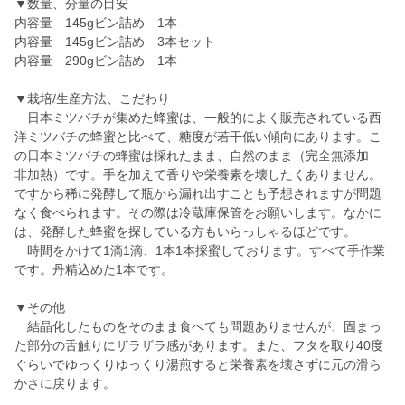
▼数量、分量の目安
内容量 145gビン詰め 1本
内容量 145gビン詰め 3本セット
内容量 290gビン詰め 1本
▼栽培/生産方法、こだわり
日本ミツバチが集めた蜂蜜は、一般的によく販売されている西
洋ミツバチの蜂蜜と比べて、糖度が若干低い傾向にあります。こ
の日本ミツバチの蜂蜜は採れたまま、自然のまま（完全無添加
非加熱）です。手を加えて香りや栄養素を壊したくありません。
ですから稀に発酵して瓶から漏れ出すことも予想されますが問題
なく食べられます。その際は冷蔵庫保管をお願いします。なかに
は、発酵した蜂蜜を探している方もいらっしゃるほどです。
時間をかけて1滴1滴、1本1本採蜜しております。すべて手作業
です。丹精込めた1本です。
▼その他
結晶化したものをそのまま食べても問題ありませんが、固まっ
た部分の舌触りにザラザラ感があります。また、フタを取り40度
ぐらいでゆっくりゆっくり湯煎すると栄養素を壊さずに元の滑ら
かさに戻ります。