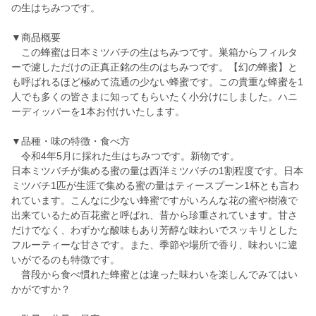
の生はちみつです。
▼商品概要
この蜂蜜は日本ミツバチの生はちみつです。巣箱からフィルタ
ーで濾しただけの正真正銘の生のはちみつです。【幻の蜂蜜】と
も呼ばれるほど極めて流通の少ない蜂蜜です。この貴重な蜂蜜を1
人でも多くの皆さまに知ってもらいたく小分けにしました。ハニ
ーディッパーを1本お付けいたします。
▼品種・味の特徴・食べ方
令和4年5月に採れた生はちみつです。新物です。
日本ミツバチが集める蜜の量は西洋ミツバチの1割程度です。日本
ミツバチ1匹が生涯で集める蜜の量はティースプーン1杯とも言わ
れています。こんなに少ない蜂蜜ですがいろんな花の蜜や樹液で
出来ているため百花蜜と呼ばれ、昔から珍重されています。甘さ
だけでなく、わずかな酸味もあり芳醇な味わいでスッキリとした
フルーティーな甘さです。また、季節や場所で香り、味わいに違
いがでるのも特徴です。
普段から食べ慣れた蜂蜜とは違った味わいを楽しんでみてはい
かがですか？