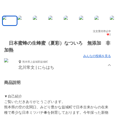
注文受付停止中
2
日本蜜蜂の生蜂蜜（夏彩）なついろ 無添加 非
加熱
みんなの投稿を見る
熊本県上益城郡益城町
北川常文 | にらはち
商品説明
▼自己紹介
ご覧いただきありがとうございます。
熊本県の空の玄関口、みどり豊かな益城町で日本古来からの在来
種で希少な日本ミツバチ🐝を飼育しております。今年採った新物