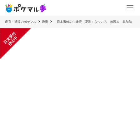
産直・通販のポケマル
蜂蜜
日本蜜蜂の生蜂蜜（夏彩）なついろ 無添加 非加熱
注
文
受
付
停
止
中