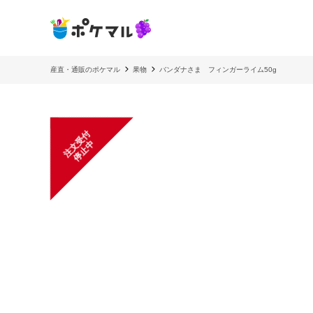
産直・通販のポケマル
果物
バンダナさま フィンガーライム50g
注
文
受
付
停
止
中