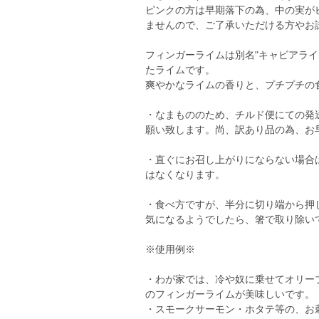
ピンクの方は早期落下の為、中の実が
ませんので、ご了承いただける方やお
フィンガーライムは別名"キャビアラ
たライムです。
爽やかなライムの香りと、プチプチの
・なまもののため、チルド便にての発
願い致します。尚、訳あり品の為、お
・直ぐにお召し上がりにならない場合
はなくなります。
・食べ方ですが、半分に切り端から押
気になるようでしたら、箸で取り除い
※使用例※
・わが家では、冷や奴に乗せてオリー
のフィンガーライムが美味しいです。
・スモークサーモン・ホタテ等の、お