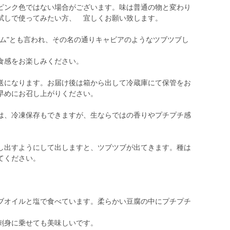
ピンク色ではない場合がございます。味は普通の物と変わり
試しで使ってみたい方、 宜しくお願い致します。
イム"とも言われ、その名の通りキャビアのようなツブツブし
食感をお楽しみください。
送になります。お届け後は箱から出して冷蔵庫にて保管をお
早めにお召し上がりください。
は、冷凍保存もできますが、生ならではの香りやプチプチ感
し出すようにして出しますと、ツブツブが出てきます。種は
てください。
ブオイルと塩で食べています。柔らかい豆腐の中にプチプチ
刺身に乗せても美味しいです。