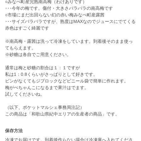
○みなべ町産完熟南高梅（わけありです）
･･･今年の梅です。傷付・大きさバラバラの南高梅です
○市場にまだ出回らない幻の赤い梅みなべ町産露茜
･･･サイズバラバラですが、熟度はMAXなのでジュースにでてくる
赤色はすごく綺麗です
※南高梅・露茜は洗って冷凍をしています。到着後そのまま使っ
てもらえます。
※砂糖は各自でご用意ください。
通常は梅と砂糖の割合は１：１ですが
私は1：0.8くらいがさっぱりとして好きです。
ビンがなくてもジプロックなどビニール袋で簡単に作れます。
梅がぺちゃんこになるまで果汁はでます。
試してくださいね。
（以下、ポケットマルシェ事務局注記）
この商品は「和歌山県紀中エリアの生産者の商品」です。
保存方法
冷凍でお届けです。到着後作らない場合は冷凍庫へ入れてくださ