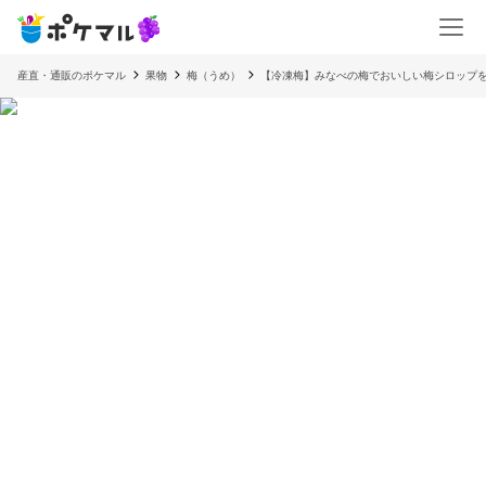
産直・通販のポケマル
果物
梅（うめ）
【冷凍梅】みなべの梅でおいしい梅シロップ