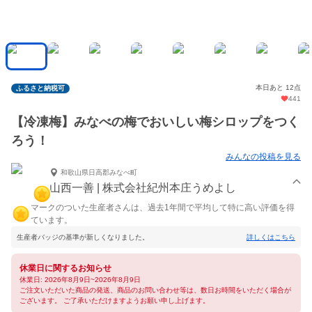
本日あと 12点
ふるさと納税可
441
【冷凍梅】みなべの梅でおいしい梅シロップをつく
ろう！
みんなの投稿を見る
和歌山県日高郡みなべ町
山西一善 | 株式会社紀州本庄うめよし
マークのついた生産者さんは、過去1年間で平均して特に高い評価を得
ています。
生産者バッジの基準が新しくなりました。
詳しくはこちら
休業日に関するお知らせ
休業日: 2026年8月9日~2026年8月9日
ご注文いただいた商品の発送、商品のお問い合わせ等は、数日お時間をいただく場合が
ございます。 ご了承いただけますようお願い申し上げます。