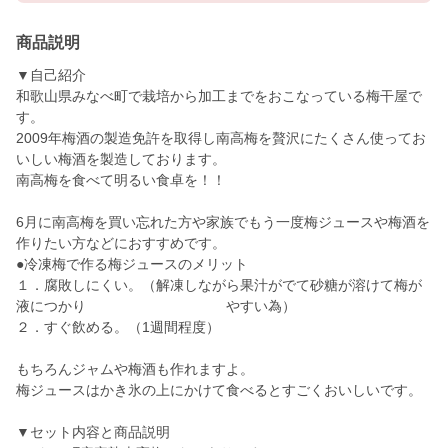
商品説明
▼自己紹介
和歌山県みなべ町で栽培から加工までをおこなっている梅干屋で
す。
2009年梅酒の製造免許を取得し南高梅を贅沢にたくさん使ってお
いしい梅酒を製造しております。
南高梅を食べて明るい食卓を！！
6月に南高梅を買い忘れた方や家族でもう一度梅ジュースや梅酒を
作りたい方などにおすすめです。
●冷凍梅で作る梅ジュースのメリット
１．腐敗しにくい。（解凍しながら果汁がでて砂糖が溶けて梅が
液につかり やすい為）
２．すぐ飲める。（1週間程度）
もちろんジャムや梅酒も作れますよ。
梅ジュースはかき氷の上にかけて食べるとすごくおいしいです。
▼セット内容と商品説明