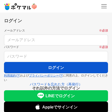
ログイン
メールアドレス
※必須
パスワード
※必須
ログイン
利用規約
および
プライバシーポリシー
に同意の上、
ログインしてくださ
い
パスワードを忘れた方（再発行）
それ以外の方法でログイン
LINEでログイン
Appleでサインイン