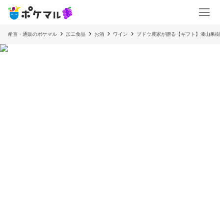
産直・通販のポケマル
加工食品
お酒
ワイン
ブドウ農家が贈る【ギフト】漆山果樹