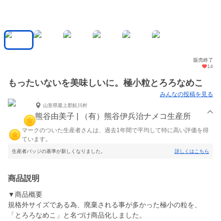
販売終了
14
もったいないを美味しいに。極小粒とろろなめこ
みんなの投稿を見る
山形県最上郡鮭川村
熊谷由美子 | （有）熊谷伊兵治ナメコ生産所
マークのついた生産者さんは、過去1年間で平均して特に高い評価を得
ています。
生産者バッジの基準が新しくなりました。
詳しくはこちら
商品説明
▼商品概要
規格外サイズである為、廃棄される事が多かった極小の粒を、
「とろろなめこ」と名づけ商品化しました。