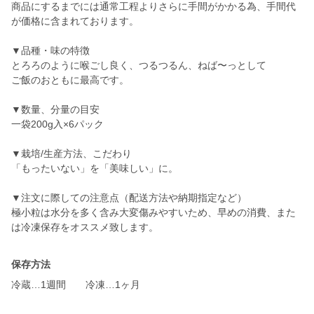
商品にするまでには通常工程よりさらに手間がかかる為、手間代
が価格に含まれております。
▼品種・味の特徴
とろろのように喉ごし良く、つるつるん、ねば〜っとして
ご飯のおともに最高です。
▼数量、分量の目安
一袋200g入×6パック
▼栽培/生産方法、こだわり
「もったいない」を「美味しい」に。
▼注文に際しての注意点（配送方法や納期指定など）
極小粒は水分を多く含み大変傷みやすいため、早めの消費、また
は冷凍保存をオススメ致します。
保存方法
冷蔵…1週間 冷凍…1ヶ月