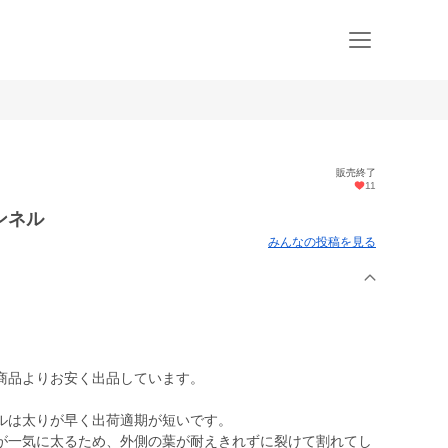
販売終了
11
ンネル
みんなの投稿を見る
商品よりお安く出品しています。
ルは太りが早く出荷適期が短いです。
が一気に太るため、外側の葉が耐えきれずに裂けて割れてし