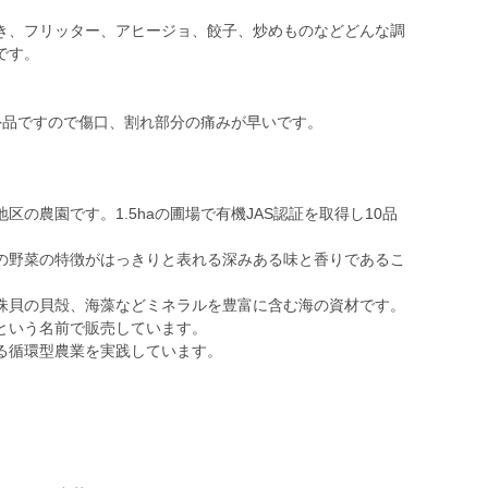
き、フリッター、アヒージョ、餃子、炒めものなどどんな調
です。
外品ですので傷口、割れ部分の痛みが早いです。
の農園です。1.5haの圃場で有機JAS認証を取得し10品
の野菜の特徴がはっきりと表れる深みある味と香りであるこ
珠貝の貝殻、海藻などミネラルを豊富に含む海の資材です。
という名前で販売しています。
る循環型農業を実践しています。