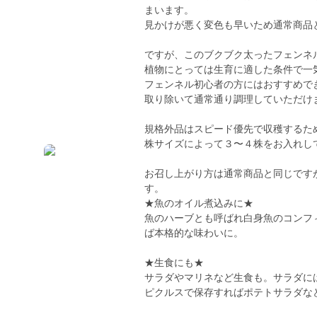
まいます。
見かけが悪く変色も早いため通常商品
ですが、このブクブク太ったフェンネ
植物にとっては生育に適した条件で一
フェンネル初心者の方にはおすすめで
取り除いて通常通り調理していただけ
規格外品はスピード優先で収穫するた
株サイズによって３〜４株をお入れし
お召し上がり方は通常商品と同じです
す。
★魚のオイル煮込みに★
魚のハーブとも呼ばれ白身魚のコンフ
ば本格的な味わいに。
★生食にも★
サラダやマリネなど生食も。サラダに
ピクルスで保存すればポテトサラダな