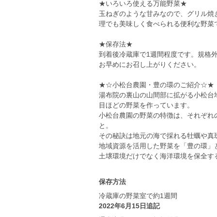
★いろいろ使える万能野菜★
玉ねぎのような甘みなので、グリル焼
理でも美味しく食べられる便利な野菜
★保存法★
到着後冷蔵庫で1週間程度です。規格
お早めにお召し上がりください。
★☆小松台農園・豊の環のご紹介☆★
湯布院の裏山の山間部に拡がる小松台地区
目ほどの野菜を作っています。
小松台農園の野菜の特徴は、それぞれ
と。
その秘訣は地元の海で採れる牡蠣や真
地域資源を活用した野菜を「豊の環」
土壌環境だけでなく海洋環境を保全す
保存方法
冷蔵庫の野菜室で約1週間
2022年6月15日追記