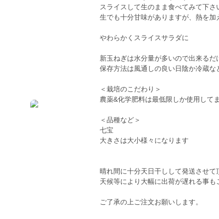
スライスして生のまま食べてみて下さ
生でも十分甘味がありますが、熱を加
やわらかくスライスサラダに
新玉ねぎは水分量が多いので出来るだ
保存方法は風通しの良い日陰か冷蔵な
＜栽培のこだわり＞
農薬&化学肥料は最低限しか使用して
＜品種など＞
七宝
大きさは大小様々になります
晴れ間に十分天日干しして発送させて
天候等により大幅に出荷が遅れる事も
ご了承の上ご注文お願いします。