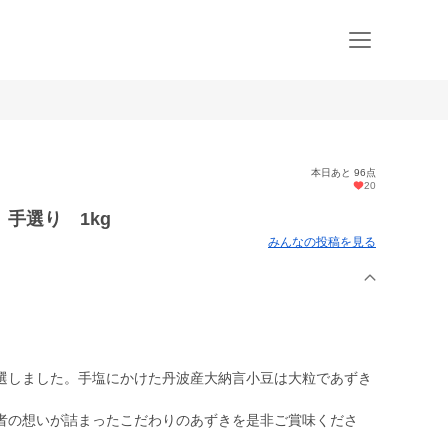
本日あと 96点
20
手選り 1kg
みんなの投稿を見る
選しました。手塩にかけた丹波産大納言小豆は大粒であずき
者の想いが詰まったこだわりのあずきを是非ご賞味くださ