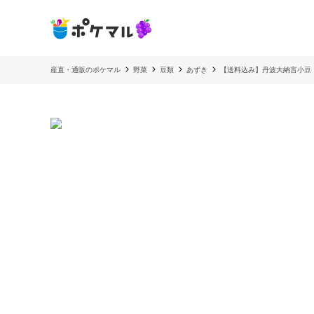
産直・通販のポケマル
野菜
豆類
あずき
【送料込み】丹波大納言小豆 