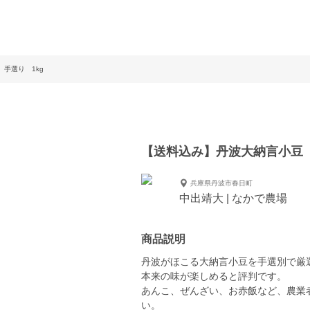
手選り 1kg
【送料込み】丹波大納言小豆 
兵庫県丹波市春日町
中出靖大 | なかで農場
商品説明
丹波がほこる大納言小豆を手選別で厳
本来の味が楽しめると評判です。
あんこ、ぜんざい、お赤飯など、農業
い。