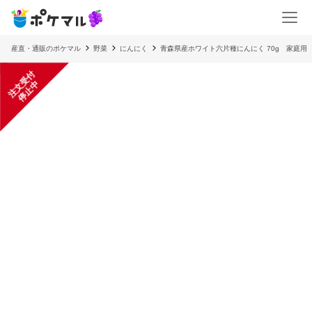
産直・通販のポケマル
野菜
にんにく
青森県産ホワイト六片種にんにく 70g 家庭用 
注
文
受
付
停
止
中