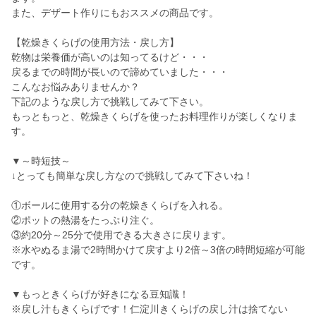
また、デザート作りにもおススメの商品です。
【乾燥きくらげの使用方法・戻し方】
乾物は栄養価が高いのは知ってるけど・・・
戻るまでの時間が長いので諦めていました・・・
こんなお悩みありませんか？
下記のような戻し方で挑戦してみて下さい。
もっともっと、乾燥きくらげを使ったお料理作りが楽しくなりま
す。
▼～時短技～
↓とっても簡単な戻し方なので挑戦してみて下さいね！
①ボールに使用する分の乾燥きくらげを入れる。
②ポットの熱湯をたっぷり注ぐ。
③約20分～25分で使用できる大きさに戻ります。
※水やぬるま湯で2時間かけて戻すより2倍～3倍の時間短縮が可能
です。
▼もっときくらげが好きになる豆知識！
※戻し汁もきくらげです！仁淀川きくらげの戻し汁は捨てない