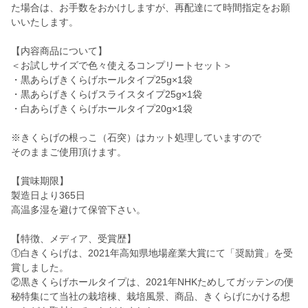
た場合は、お手数をおかけしますが、再配達にて時間指定をお願
いいたします。
【内容商品について】
＜お試しサイズで色々使えるコンプリートセット＞
・黒あらげきくらげホールタイプ25g×1袋
・黒あらげきくらげスライスタイプ25g×1袋
・白あらげきくらげホールタイプ20g×1袋
※きくらげの根っこ（石突）はカット処理していますので
そのままご使用頂けます。
【賞味期限】
製造日より365日
高温多湿を避けて保管下さい。
【特徴、メディア、受賞歴】
①白きくらげは、2021年高知県地場産業大賞にて「奨励賞」を受
賞しました。
②黒きくらげホールタイプは、2021年NHKためしてガッテンの便
秘特集にて当社の栽培棟、栽培風景、商品、きくらげにかける想