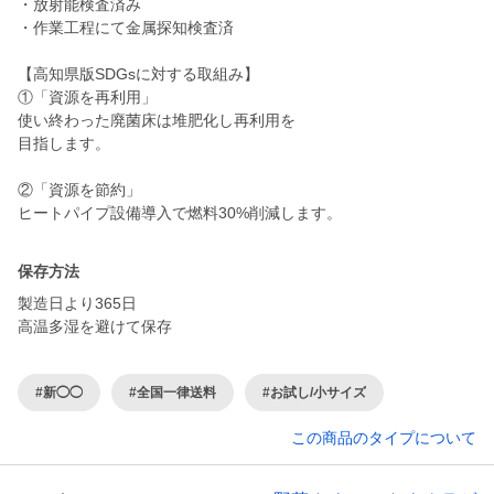
・放射能検査済み
・作業工程にて金属探知検査済
【高知県版SDGsに対する取組み】
①「資源を再利用」
使い終わった廃菌床は堆肥化し再利用を
目指します。
②「資源を節約」
ヒートパイプ設備導入で燃料30%削減します。
保存方法
製造日より365日
高温多湿を避けて保存
#新◯◯
#全国一律送料
#お試し/小サイズ
この商品のタイプについて