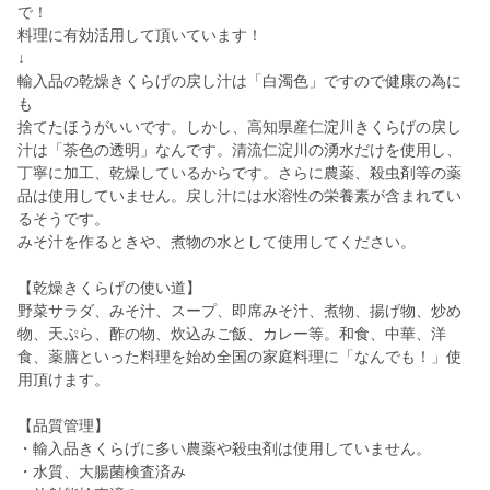
で！
料理に有効活用して頂いています！
↓
輸入品の乾燥きくらげの戻し汁は「白濁色」ですので健康の為に
も
捨てたほうがいいです。しかし、高知県産仁淀川きくらげの戻し
汁は「茶色の透明」なんです。清流仁淀川の湧水だけを使用し、
丁寧に加工、乾燥しているからです。さらに農薬、殺虫剤等の薬
品は使用していません。戻し汁には水溶性の栄養素が含まれてい
るそうです。
みそ汁を作るときや、煮物の水として使用してください。
【乾燥きくらげの使い道】
野菜サラダ、みそ汁、スープ、即席みそ汁、煮物、揚げ物、炒め
物、天ぷら、酢の物、炊込みご飯、カレー等。和食、中華、洋
食、薬膳といった料理を始め全国の家庭料理に「なんでも！」使
用頂けます。
【品質管理】
・輸入品きくらげに多い農薬や殺虫剤は使用していません。
・水質、大腸菌検査済み