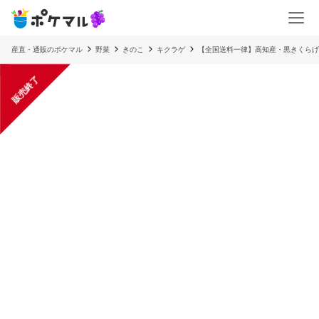
産直・通販のポケマル
野菜
きのこ
キクラゲ
【全国送料一律】高知産・黒きくらげホ
販売終了