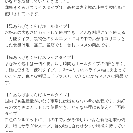
いなどを取材していただきました。
③黒きくらげスライスタイプは、高知県内全域の小中学校給食に
使用されています。
【黒あらげきくらげホールタイプ】
お好みの大きさにカットして使用でき、どんな料理にでも使える
「万能タイプ」黒褐色のシルエットに口の中で広がるコリコリと
した食感は唯一無二。当店でも一番おススメの商品です。
【黒あらげきくらげスライスタイプ】
まな板や包丁は一切不要。戻し時間もホールタイプの2倍と早く、
手軽に使える「便利タイプ」。3〜4ミリのスライス幅は決まって
いますが、色々な料理に「プラス1」できるのがおススメの商品で
す。
【白あらげきくらげホールタイプ】
国内でも生産量が少なく市場には出回らない希少品種です。お好
みの大きさにカットして使用でき、どんな料理にも使える「万能
タイプ」
白色のシルエットに、口の中で広がる優しい上品な食感を兼ね備
え、特にサラダやスープ、酢の物に合わせやすい特徴を持ってい
ます。