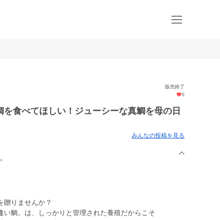
販売終了
9
鯛を食べてほしい！ジューシーな真鯛を母の日
みんなの投稿を見る
鯛。
を贈りませんか？
逢い鯛。は、しっかりと管理された養殖だからこそ