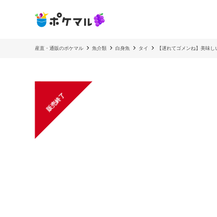
産直・通販のポケマル
魚介類
白身魚
タイ
【遅れてゴメンね】美味し
販売終了