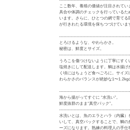
ここ数年、養殖の価値が注目されてい
具合や体調のチェックを行っているた
います。さらに、ひとつの網で育てる
が行きわたる環境を保ちつづけていま
------------------------------------------------
とろけるような、やわらかさ。
秘密は、鮮度とサイズ。
------------------------------------------------
うろこを傷つけないように丁寧にすく
塩焼きにして配送します。鯛は水揚げ
く頃にはちょうど食べごろに。サイズ
わらかさのバランスが絶妙な1〜1.2k
------------------------------------------------
海から揚がってすぐに “水洗い”。
鮮度抜群のまま“真空パック”。
------------------------------------------------
水洗いとは、魚のエラとハラ（内臓）
いして、真空パックすることで、鯛の
ーズになります。熟練の料理人の手仕