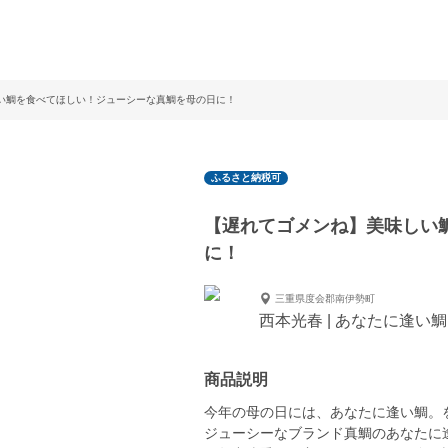
い鯛を食べてほしい！ジューシーな真鯛を母の日に！
ふるさと納税可
【遅れてゴメンね】美味しい
に！
三重県度会郡南伊勢町
西本光春 | あなたに逢い
商品説明
今年の母の日には、あなたに逢い鯛。
ジューシーなブランド真鯛のあなたに