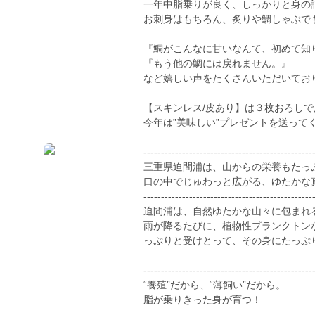
一年中脂乗りが良く、しっかりと身の
お刺身はもちろん、炙りや鯛しゃぶで
『鯛がこんなに甘いなんて、初めて知
『もう他の鯛には戻れません。』
など嬉しい声をたくさんいただいてお
【スキンレス/皮あり】は３枚おろし
今年は”美味しい”プレゼントを送って
------------------------------------------------
三重県迫間浦は、山からの栄養もたっ
口の中でじゅわっと広がる、ゆたかな
------------------------------------------------
迫間浦は、自然ゆたかな山々に包まれ
雨が降るたびに、植物性プランクトン
っぷりと受けとって、その身にたっぷ
------------------------------------------------
“養殖”だから、“薄飼い”だから。
脂が乗りきった身が育つ！
------------------------------------------------