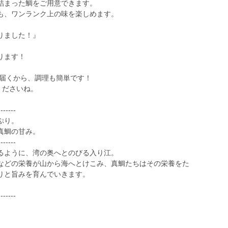
詰まった鯛をご用意できます。
も、ワンランク上の味を楽しめます。
りました！』
ります！
で届くから、調理も簡単です！
くださいね。
-------
ぷり。
真鯛の甘み。
-------
るように、湾の奥へとのびる入り江。
などの栄養が山から海へとけこみ、真鯛たちはその栄養をた
りと旨みを育んでいきます。
-------
-------