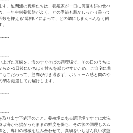
ます。迫間浦の真鯛たちは、養殖家が一日に何度も餌の食べ
め、一年中栄養状態がよく、どの季節も脂がしっかり乗って
匹数を抑える“薄飼い”によって、どの鯛にもまんべんなく餌
す。
-------
-------
い上げた真鯛を、海のすぐそばの調理場で、その日のうちに
から2〜3日後にいちばん甘みを感じやすいため、ご自宅に着
にもこだわって、筋肉が付き過ぎず、ボリューム感と肉のや
gの鯛を厳選してお届けします。
-------
-------
を取り出す下処理のこと。養殖場にある調理場ですぐに水洗
身は海から揚がったままの鮮度を保ち、その後の調理もスム
事と、専用の機械を組み合わせて、真鯛をいちばん良い状態